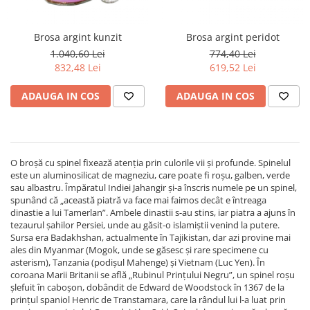
Cromdiopsid
Safir
Scoica
Larimar
Prehnit
Cuart
Spinel
Smarald
Lemon
Topaz
Brosa argint kunzit
Brosa argint peridot
Cubic Zirconia
Turmalina
Topaz
Morganit
1.040,60 Lei
774,40 Lei
Fluorit
Turcoaz
Opal
832,48 Lei
619,52 Lei
Granat
Zoisit
Peridot
ADAUGA IN COS
ADAUGA IN COS
Iolit
Perle
Jad
Piatra Lunii
Kunzit
Piatra Soarelui
O broșă cu spinel fixează atenția prin culorile vii și profunde. Spinelul
Kyanit
Pirita
este un aluminosilicat de magneziu, care poate fi roșu, galben, verde
sau albastru. Împăratul Indiei Jahangir și-a înscris numele pe un spinel,
Labradorit
Prehnit
spunând că „această piatră va face mai faimos decât e întreaga
dinastie a lui Tamerlan”. Ambele dinastii s-au stins, iar piatra a ajuns în
Larimar
Safir
tezaurul șahilor Persiei, unde au găsit-o islamiștii venind la putere.
Malachit
Sidef
Sursa era Badakhshan, actualmente în Tajikistan, dar azi provine mai
ales din Myanmar (Mogok, unde se găsesc și rare specimene cu
Morganit
Smarald
asterism), Tanzania (podișul Mahenge) și Vietnam (Luc Yen). În
coroana Marii Britanii se află „Rubinul Prințului Negru”, un spinel roșu
Onix
Spinel
șlefuit în caboșon, dobândit de Edward de Woodstock în 1367 de la
prințul spaniol Henric de Transtamara, care la rândul lui l-a luat prin
Opal
Tanzanit