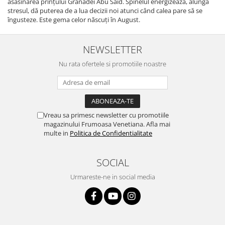
asasinarea prințului Granadei Abu Said. Spinelul energizează, alungă
Peridot
Topaz
stresul, dă puterea de a lua decizii noi atunci când calea pare să se
îngusteze. Este gema celor născuți în August.
Perle
Turcoaz
Piatra Lunii
Turmalina
NEWSLETTER
Pirita
Nu rata ofertele si promotiile noastre
Prasiolit
Prehnit
Rubin
Vreau sa primesc newsletter cu promotiile
Safir
magazinului Frumoasa Venetiana. Afla mai
Scoica
multe in
Politica de Confidentialitate
Sidef
SOCIAL
Smarald
Urmareste-ne in social media
Tanzanit
Topaz
Turcoaz