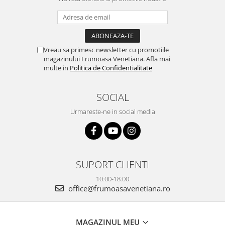
Peridot
Topaz
Perle
Turcoaz
Piatra Lunii
Turmalina
Vreau sa primesc newsletter cu promotiile
Pirita
magazinului Frumoasa Venetiana. Afla mai
multe in
Politica de Confidentialitate
Prasiolit
Prehnit
SOCIAL
Rubin
Urmareste-ne in social media
Safir
Scoica
Sidef
SUPORT CLIENTI
Smarald
10:00-18:00
Tanzanit
office@frumoasavenetiana.ro
Topaz
Turcoaz
MAGAZINUL MEU