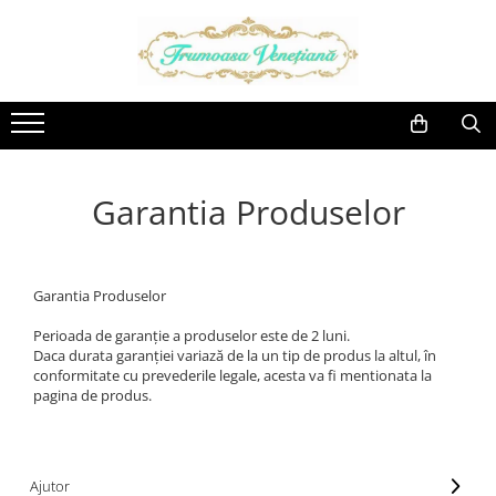
Cercei
Broșe
Brățări
Coliere
Inele
Pandantive
Seturi
Acvamarin
Ametist
Cubic Zirconia
Ametist
Acvamarin
Ametist
Cubic Zirconia
Ametist
Calcedonie
Granat
Ametrin
Ametist
Ametrin
Zircon
Ametrin
Coral
Peridot
Citrin
Apatit
Calcedonie
Garantia Produselor
Apatit
Crom-Diopsid
Safir
Coral
Calcedonie
Crom-Diopsid
Aventurin
Fluorit
Topaz
Cuart
Chihlimbar
Cuart
Calcedonie
Granat
Turmalina
Granat
Cuart
Granat
Garantia Produselor
Carneol
Kunzit
Labradorit
Diamant
Labradorit
Perioada de garanție a produselor este de 2 luni.
Daca durata garanției variază de la un tip de produs la altul, în
Chihlimbar
Opal
Larimar
Email
Larimar
conformitate cu prevederile legale, acesta va fi mentionata la
Citrin
Peridot
Morganit
Granat
Opal-Dendritic
pagina de produs.
Coral
Perle
Opal
Iolit
Peridot
Crisopraz
Prehnit
Perle
Labradorit
Perle
Ajutor