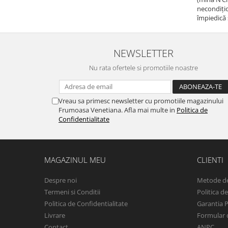
necondițio
Peridot
Topaz
împiedică 
Perle
Turcoaz
Piatra Lunii
Turmalina
NEWSLETTER
Pirita
Nu rata ofertele si promotiile noastre
Prasiolit
Prehnit
Vreau sa primesc newsletter cu promotiile magazinului
Rubin
Frumoasa Venetiana. Afla mai multe in
Politica de
Confidentialitate
Safir
Scoica
Sidef
MAGAZINUL MEU
CLIENTI
Smarald
Despre noi
Metode de
Tanzanit
Termeni si Conditii
Politica d
Topaz
Politica de Confidentialitate
Garantia 
Turcoaz
Livrare
Formular 
Contact
ANPC