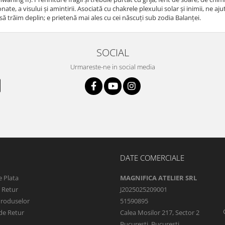
nate, a visului și amintirii. Asociată cu chakrele plexului solar și inimii, ne 
să trăim deplin; e prietenă mai ales cu cei născuți sub zodia Balanței.
SOCIAL
Urmareste-ne in social media
DATE COMERCIALE
 Plata
MAGNIFICA ATELIER SRL
e Retur
J2025025209001
Produselor
51590895
de Retur
Calea Mosilor 217, Sector 2
Bucuresti, Bucuresti