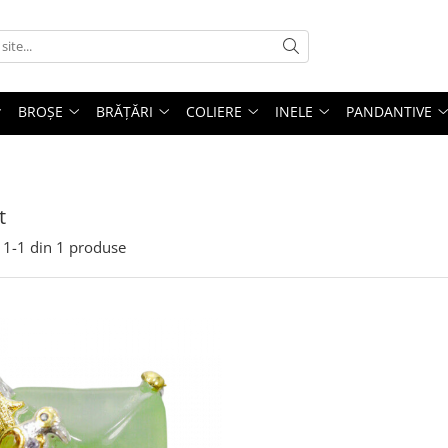
BROȘE
BRĂȚĂRI
COLIERE
INELE
PANDANTIVE
t
1-
1
din
1
produse