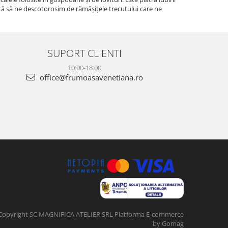
ajută să ne descotorosim de rămășițele trecutului care ne
SUPORT CLIENTI
10:00-18:00
office@frumoasavenetiana.ro
Copyright SC MAGNIFICA ATELIER SRL
Platforma E-commerce
by Gomag