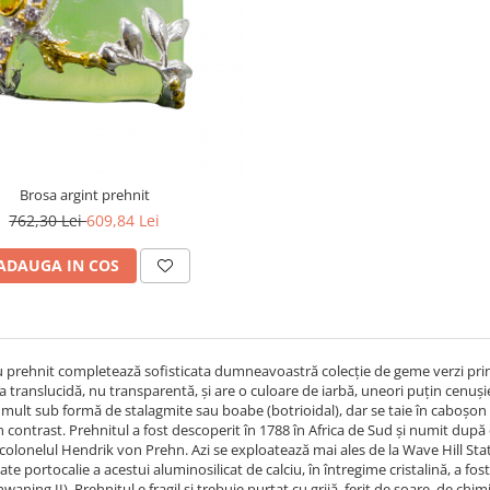
Brosa argint prehnit
762,30 Lei
609,84 Lei
ADAUGA IN COS
 prehnit completează sofisticata dumneavoastră colecție de geme verzi print
 translucidă, nu transparentă, și are o culoare de iarbă, uneori puțin cenușie 
mult sub formă de stalagmite sau boabe (botrioidal), dar se taie în caboșon s
in contrast. Prehnitul a fost descoperit în 1788 în Africa de Sud și numit dup
colonelul Hendrik von Prehn. Azi se exploatează mai ales de la Wave Hill Statio
ate portocalie a acestui aluminosilicat de calciu, în întregime cristalină, a fos
aning II). Prehnitul e fragil și trebuie purtat cu grijă, ferit de soare, de chimic