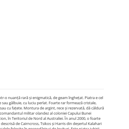
r-o nuanță rară și enigmatică, de geam înghețat. Piatra e cel
sau gălbuie, cu luciu perlat. Foarte rar formează cristale,
au cu fațete. Montura de argint, rece și rezervată, dă căldură
ă comandantul militar olandez al coloniei Capului Bunei
n, în Teritoriul de Nord al Australiei. În anul 2000, o foarte
t descrisă de Cairncross, Tsikos și Harris din deșertul Kalahari
alele folosite în gospodărie și de lovituri. Este piatra iubirii