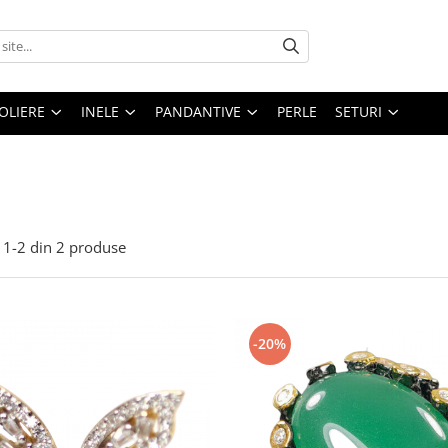
OLIERE
INELE
PANDANTIVE
PERLE
SETURI
1-
2
din
2
produse
-20%