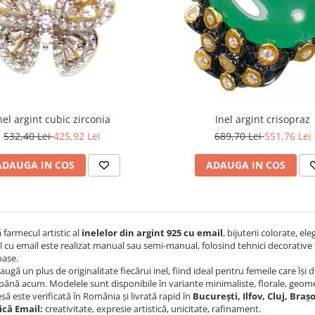
nel argint cubic zirconia
Inel argint crisopraz
532,40 Lei
425,92 Lei
689,70 Lei
551,76 Lei
ADAUGA IN COS
ADAUGA IN COS
farmecul artistic al
inelelor din argint 925 cu email
, bijuterii colorate, el
el cu email este realizat manual sau semi-manual, folosind tehnici decorative f
oase.
ugă un plus de originalitate fiecărui inel, fiind ideal pentru femeile care își d
până acum. Modelele sunt disponibile în variante minimaliste, florale, geome
esă este verificată în România și livrată rapid în
București, Ilfov, Cluj, Braș
ică Email:
creativitate, expresie artistică, unicitate, rafinament.