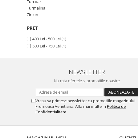
Turcoaz
Peridot
Topaz
Turmalina
Zircon
Perle
Turcoaz
Piatra Lunii
Turmalina
PRET
Pirita
400 Lei - 500 Lei
(1)
Prasiolit
500 Lei - 750 Lei
(1)
Prehnit
Rubin
NEWSLETTER
Safir
Nu rata ofertele si promotiile noastre
Scoica
Sidef
Smarald
Vreau sa primesc newsletter cu promotiile magazinului
Frumoasa Venetiana. Afla mai multe in
Politica de
Tanzanit
Confidentialitate
Topaz
Turcoaz