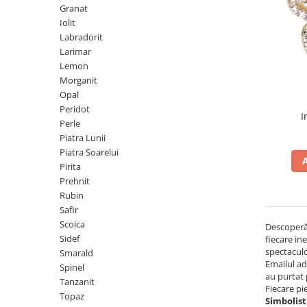
Cromdiopsid
Safir
Scoica
Larimar
Prehnit
Granat
Cuart
Spinel
Smarald
Lemon
Topaz
Iolit
Labradorit
Cubic Zirconia
Turmalina
Topaz
Morganit
Larimar
Fluorit
Turcoaz
Opal
Lemon
Morganit
Granat
Zoisit
Peridot
Opal
Iolit
Perle
Peridot
I
Perle
Jad
Piatra Lunii
Piatra Lunii
Kunzit
Piatra Soarelui
Piatra Soarelui
Pirita
Kyanit
Pirita
Prehnit
Labradorit
Prehnit
Rubin
Safir
Larimar
Safir
Scoica
Descoperă 
Malachit
Sidef
Sidef
fiecare in
spectacul
Smarald
Morganit
Smarald
Emailul ada
Spinel
au purtat 
Onix
Spinel
Tanzanit
Fiecare pi
Topaz
Opal
Tanzanit
Simbolist