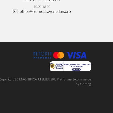
10:00-18:00
office@frumoasavenetiana.ro
Copyright SC MAGNIFICA ATELIER SRL
Platforma E-commerce
by Gomag