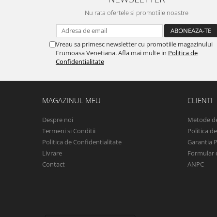
Nu rata ofertele si promotiile noastre
Vreau sa primesc newsletter cu promotiile magazinului
Frumoasa Venetiana. Afla mai multe in
Politica de
Confidentialitate
MAGAZINUL MEU
CLIENTI
Despre noi
Metode de
Termeni si Conditii
Politica d
Politica de Confidentialitate
Garantia 
Livrare
Formular 
Contact
ANPC