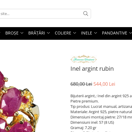
BROȘE
BRĂȚĂRI
COLIERE
INELE
PANDANTIVE
Inel argint rubin
680,00 Lei
544,00 Lei
Bijuterii argint,: Inel din argint 925
Pietre premium.
Tip produs: Lucrat manual, artizana
Materiale: Argint 925, pietre natura
Dimensiuni montaj pietre: 27/18 
Dimensiuni inel: 57 (8 US)
Gramaj: 7.20 gr