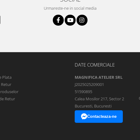
Urmareste-ne in social media
DATE COMERCIALE
 Plata
MAGNIFICA ATELIER SRL
e Retur
J2025025209001
Produselor
51590895
de Retur
Calea Mosilor 217, Sector 2
Bucuresti, Bucuresti
Contacteaza-ne