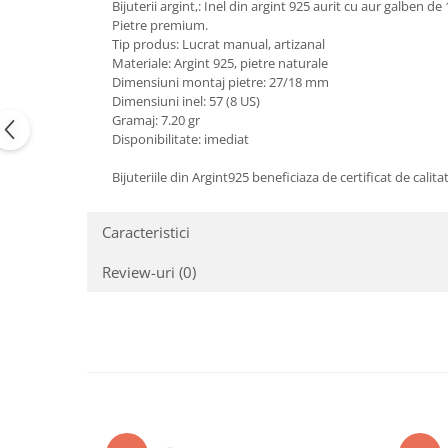
Bijuterii argint,: Inel din argint 925 aurit cu aur galben de
Peridot
Topaz
Pietre premium.
Tip produs: Lucrat manual, artizanal
Perle
Turcoaz
Materiale: Argint 925, pietre naturale
Piatra Lunii
Turmalina
Dimensiuni montaj pietre: 27/18 mm
Dimensiuni inel: 57 (8 US)
Pirita
Gramaj: 7.20 gr
Disponibilitate: imediat
Prasiolit
Prehnit
Bijuteriile din Argint925 beneficiaza de certificat de calita
Rubin
Caracteristici
Safir
Scoica
Review-uri
(0)
Sidef
Smarald
Tanzanit
Topaz
Turcoaz