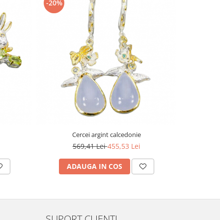
-20%
-20%
Cercei argint calcedonie
Pa
569,41 Lei
455,53 Lei
1
ADAUGA IN COS
AD
SUPORT CLIENTI