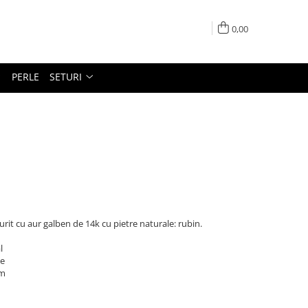
0,00
PERLE
SETURI
 aurit cu aur galben de 14k cu pietre naturale: rubin.
l
le
mm