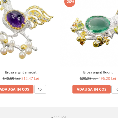
-20%
Brosa argint ametist
Brosa argint fluorit
640,59 Lei
512,47 Lei
620,25 Lei
496,20 Lei
ADAUGA IN COS
ADAUGA IN COS
SOCIAL