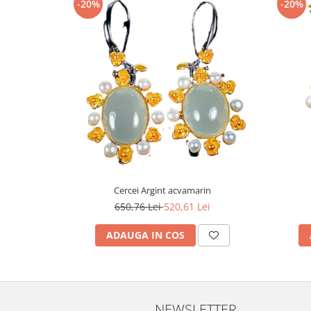
Turmalina
-20%
-20%
Zirconiu
Cercei Argint acvamarin
650,76 Lei
520,61 Lei
ADAUGA IN COS
NEWSLETTER