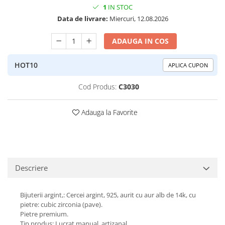
1
IN STOC
Peridot
Topaz
Data de livrare:
Miercuri, 12.08.2026
Perle
Turcoaz
Piatra Lunii
Turmalina
ADAUGA IN COS
Pirita
HOT10
APLICA CUPON
Prasiolit
Prehnit
Cod Produs:
C3030
Rubin
Adauga la Favorite
Safir
Scoica
Sidef
Smarald
Descriere
Tanzanit
Bijuterii argint,: Cercei argint, 925, aurit cu aur alb de 14k, cu
Topaz
pietre: cubic zirconia (pave).
Turcoaz
Pietre premium.
Tip produs: Lucrat manual, artizanal.