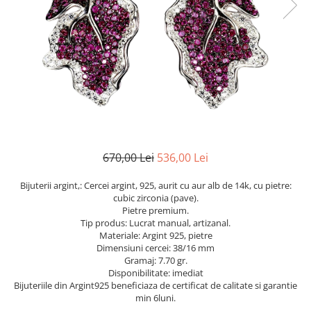
Cromdiopsid
Safir
Scoica
Larimar
Prehnit
Cuart
Spinel
Smarald
Lemon
Topaz
Cubic Zirconia
Turmalina
Topaz
Morganit
Fluorit
Turcoaz
Opal
Granat
Zoisit
Peridot
Iolit
Perle
Jad
Piatra Lunii
Kunzit
Piatra Soarelui
670,00 Lei
536,00 Lei
Kyanit
Pirita
Bijuterii argint,: Cercei argint, 925, aurit cu aur alb de 14k, cu pietre:
Labradorit
Prehnit
cubic zirconia (pave).
Pietre premium.
Larimar
Safir
Tip produs: Lucrat manual, artizanal.
Materiale: Argint 925, pietre
Malachit
Sidef
Dimensiuni cercei: 38/16 mm
Morganit
Smarald
Gramaj: 7.70 gr.
Disponibilitate: imediat
Onix
Spinel
Bijuteriile din Argint925 beneficiaza de certificat de calitate si garantie
min 6luni.
Opal
Tanzanit