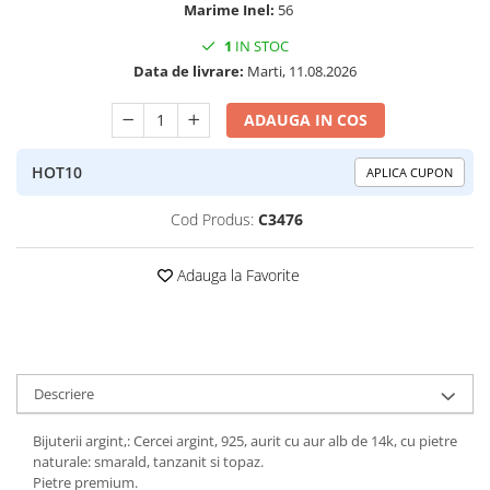
Marime Inel:
56
Peridot
Topaz
1
IN STOC
Perle
Turcoaz
Data de livrare:
Marti, 11.08.2026
Piatra Lunii
Turmalina
ADAUGA IN COS
Pirita
Prasiolit
HOT10
APLICA CUPON
Prehnit
Cod Produs:
C3476
Rubin
Safir
Adauga la Favorite
Scoica
Sidef
Smarald
Tanzanit
Descriere
Topaz
Bijuterii argint,: Cercei argint, 925, aurit cu aur alb de 14k, cu pietre
Turcoaz
naturale: smarald, tanzanit si topaz.
Pietre premium.