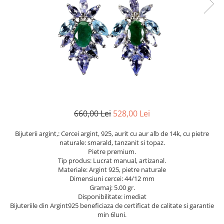
Cromdiopsid
Safir
Scoica
Larimar
Prehnit
Cuart
Spinel
Smarald
Lemon
Topaz
Cubic Zirconia
Turmalina
Topaz
Morganit
Fluorit
Turcoaz
Opal
Granat
Zoisit
Peridot
Iolit
Perle
Jad
Piatra Lunii
Kunzit
Piatra Soarelui
660,00 Lei
528,00 Lei
Kyanit
Pirita
Bijuterii argint,: Cercei argint, 925, aurit cu aur alb de 14k, cu pietre
Labradorit
Prehnit
naturale: smarald, tanzanit si topaz.
Pietre premium.
Larimar
Safir
Tip produs: Lucrat manual, artizanal.
Materiale: Argint 925, pietre naturale
Malachit
Sidef
Dimensiuni cercei: 44/12 mm
Morganit
Smarald
Gramaj: 5.00 gr.
Disponibilitate: imediat
Onix
Spinel
Bijuteriile din Argint925 beneficiaza de certificat de calitate si garantie
min 6luni.
Opal
Tanzanit