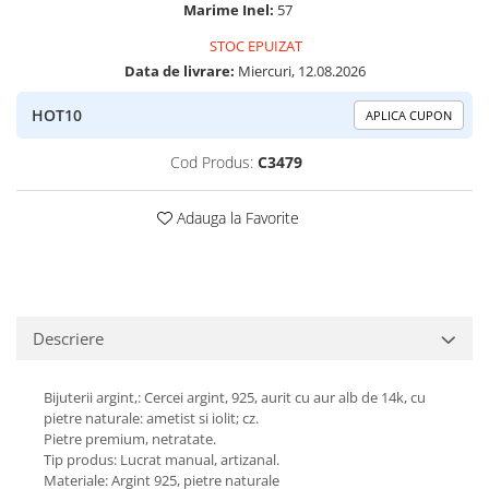
Marime Inel:
57
Peridot
Topaz
STOC EPUIZAT
Perle
Turcoaz
Data de livrare:
Miercuri, 12.08.2026
Piatra Lunii
Turmalina
HOT10
APLICA CUPON
Pirita
Prasiolit
Cod Produs:
C3479
Prehnit
Adauga la Favorite
Rubin
Safir
Scoica
Sidef
Descriere
Smarald
Tanzanit
Bijuterii argint,: Cercei argint, 925, aurit cu aur alb de 14k, cu
pietre naturale: ametist si iolit; cz.
Topaz
Pietre premium, netratate.
Turcoaz
Tip produs: Lucrat manual, artizanal.
Materiale: Argint 925, pietre naturale