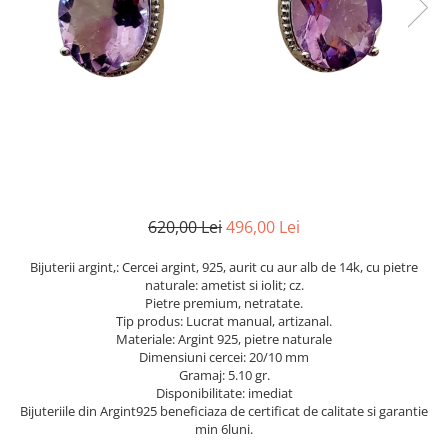
Cromdiopsid
Safir
Scoica
Larimar
Prehnit
Cuart
Spinel
Smarald
Lemon
Topaz
Cubic Zirconia
Turmalina
Topaz
Morganit
Fluorit
Turcoaz
Opal
Granat
Zoisit
Peridot
Iolit
Perle
Jad
Piatra Lunii
Kunzit
Piatra Soarelui
620,00 Lei
496,00 Lei
Kyanit
Pirita
Bijuterii argint,: Cercei argint, 925, aurit cu aur alb de 14k, cu pietre
Labradorit
Prehnit
naturale: ametist si iolit; cz.
Pietre premium, netratate.
Larimar
Safir
Tip produs: Lucrat manual, artizanal.
Materiale: Argint 925, pietre naturale
Malachit
Sidef
Dimensiuni cercei: 20/10 mm
Morganit
Smarald
Gramaj: 5.10 gr.
Disponibilitate: imediat
Onix
Spinel
Bijuteriile din Argint925 beneficiaza de certificat de calitate si garantie
min 6luni.
Opal
Tanzanit