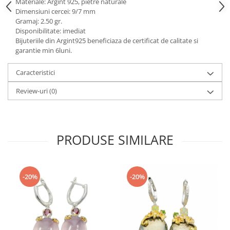
Turmalina
Materiale: Argint 925, pietre naturale
Dimensiuni cercei: 9/7 mm
Zirconiu
Gramaj: 2.50 gr.
Disponibilitate: imediat
Bijuteriile din Argint925 beneficiaza de certificat de calitate si
garantie min 6luni.
Caracteristici
Review-uri
(0)
PRODUSE SIMILARE
-20%
-20%