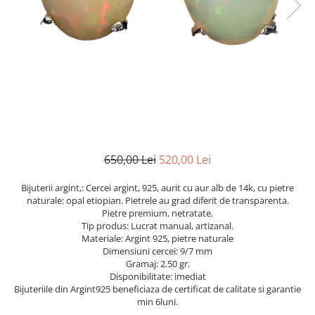
Cromdiopsid
Safir
Scoica
Larimar
Prehnit
Cuart
Spinel
Smarald
Lemon
Topaz
Cubic Zirconia
Turmalina
Topaz
Morganit
Fluorit
Turcoaz
Opal
Granat
Zoisit
Peridot
Iolit
Perle
Jad
Piatra Lunii
Kunzit
Piatra Soarelui
650,00 Lei
520,00 Lei
Kyanit
Pirita
Bijuterii argint,: Cercei argint, 925, aurit cu aur alb de 14k, cu pietre
Labradorit
Prehnit
naturale: opal etiopian. Pietrele au grad diferit de transparenta.
Pietre premium, netratate.
Larimar
Safir
Tip produs: Lucrat manual, artizanal.
Materiale: Argint 925, pietre naturale
Malachit
Sidef
Dimensiuni cercei: 9/7 mm
Morganit
Smarald
Gramaj: 2.50 gr.
Disponibilitate: imediat
Onix
Spinel
Bijuteriile din Argint925 beneficiaza de certificat de calitate si garantie
min 6luni.
Opal
Tanzanit