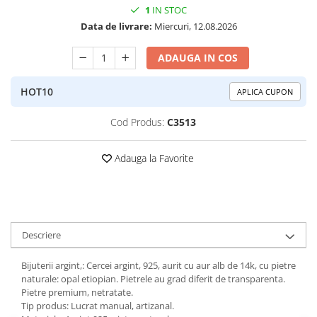
1
IN STOC
Peridot
Topaz
Data de livrare:
Miercuri, 12.08.2026
Perle
Turcoaz
Piatra Lunii
Turmalina
ADAUGA IN COS
Pirita
HOT10
APLICA CUPON
Prasiolit
Prehnit
Cod Produs:
C3513
Rubin
Adauga la Favorite
Safir
Scoica
Sidef
Smarald
Descriere
Tanzanit
Bijuterii argint,: Cercei argint, 925, aurit cu aur alb de 14k, cu pietre
Topaz
naturale: opal etiopian. Pietrele au grad diferit de transparenta.
Pietre premium, netratate.
Turcoaz
Tip produs: Lucrat manual, artizanal.