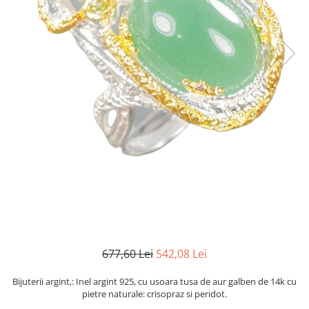
Cromdiopsid
Safir
Scoica
Larimar
Prehnit
Cuart
Spinel
Smarald
Lemon
Topaz
Cubic Zirconia
Turmalina
Topaz
Morganit
Fluorit
Turcoaz
Opal
Granat
Zoisit
Peridot
Iolit
Perle
Jad
Piatra Lunii
Kunzit
Piatra Soarelui
Kyanit
Pirita
Labradorit
Prehnit
Larimar
Safir
Malachit
Sidef
677,60 Lei
542,08 Lei
Morganit
Smarald
Onix
Spinel
Bijuterii argint,: Inel argint 925, cu usoara tusa de aur galben de 14k cu
pietre naturale: crisopraz si peridot.
Opal
Tanzanit