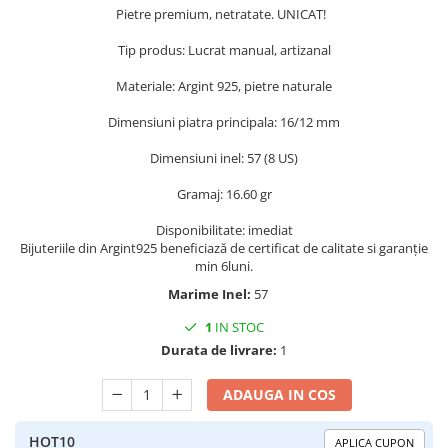
Pietre premium, netratate. UNICAT!
Peridot
Topaz
Perle
Turcoaz
Tip produs: Lucrat manual, artizanal
Piatra Lunii
Turmalina
Materiale: Argint 925, pietre naturale
Pirita
Dimensiuni piatra principala: 16/12 mm
Prasiolit
Dimensiuni inel: 57 (8 US)
Prehnit
Gramaj: 16.60 gr
Rubin
Disponibilitate: imediat
Safir
Bijuteriile din Argint925 beneficiază de certificat de calitate si garanție
Scoica
min 6luni.
Marime Inel:
57
Sidef
1
IN STOC
Smarald
Durata de livrare:
1
Tanzanit
Topaz
ADAUGA IN COS
Turcoaz
HOT10
APLICA CUPON