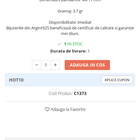
Peridot
Topaz
Gramaj: 3.7 gr
Perle
Turcoaz
Disponibilitate: imediat
Piatra Lunii
Turmalina
Bijuteriile din Argint925 beneficiază de certificat de calitate si garanție
min 6luni.
Pirita
1
IN STOC
Prasiolit
Durata de livrare:
1
Prehnit
Rubin
ADAUGA IN COS
Safir
HOT10
APLICA CUPON
Scoica
Sidef
Cod Produs:
C1373
Smarald
Adauga la Favorite
Tanzanit
Topaz
Turcoaz