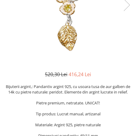
Cromdiopsid
Safir
Scoica
Larimar
Prehnit
Cuart
Spinel
Smarald
Lemon
Topaz
Cubic Zirconia
Turmalina
Topaz
Morganit
Fluorit
Turcoaz
Opal
Granat
Zoisit
Peridot
Iolit
Perle
Jad
Piatra Lunii
Kunzit
Piatra Soarelui
520,30 Lei
416,24 Lei
Kyanit
Pirita
Labradorit
Prehnit
Bijuterii argint,: Pandantiv argint 925, cu usoara tusa de aur galben de
14k cu pietre naturale: peridot. Elemente din argint lucrate in relief.
Larimar
Safir
Pietre premium, netratate. UNICAT!
Malachit
Sidef
Morganit
Smarald
Tip produs: Lucrat manual, artizanal
Onix
Spinel
Materiale: Argint 925, pietre naturale
Opal
Tanzanit
Dimensiuni pandantiv: 49/11 mm