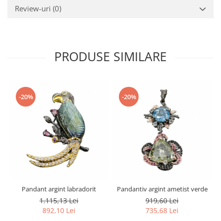
Review-uri
(0)
PRODUSE SIMILARE
-20%
-20%
Pandant argint labradorit
Pandantiv argint ametist verde
1.115,13 Lei
919,60 Lei
892,10 Lei
735,68 Lei