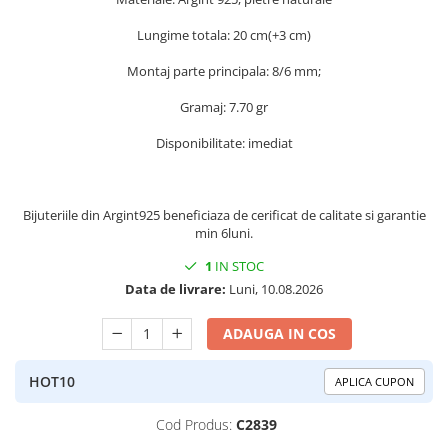
Peridot
Topaz
Lungime totala: 20 cm(+3 cm)
Perle
Turcoaz
Montaj parte principala: 8/6 mm;
Piatra Lunii
Turmalina
Gramaj: 7.70 gr
Pirita
Prasiolit
Disponibilitate: imediat
Prehnit
Rubin
Bijuteriile din Argint925 beneficiaza de cerificat de calitate si garantie
min 6luni.
Safir
Scoica
1
IN STOC
Data de livrare:
Luni, 10.08.2026
Sidef
Smarald
ADAUGA IN COS
Tanzanit
HOT10
APLICA CUPON
Topaz
Turcoaz
Cod Produs:
C2839