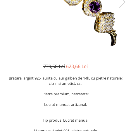
Cromdiopsid
Safir
Scoica
Larimar
Prehnit
Cuart
Spinel
Smarald
Lemon
Topaz
Cubic Zirconia
Turmalina
Topaz
Morganit
Fluorit
Turcoaz
Opal
Granat
Zoisit
Peridot
Iolit
Perle
Jad
Piatra Lunii
Kunzit
Piatra Soarelui
779,58 Lei
623,66 Lei
Kyanit
Pirita
Bratara, argint 925, aurita cu aur galben de 14k, cu pietre naturale:
Labradorit
Prehnit
citrin si ametist; cz..
Larimar
Safir
Pietre premium, netratate!
Malachit
Sidef
Lucrat manual, artizanal.
Morganit
Smarald
Onix
Spinel
Tip produs: Lucrat manual
Opal
Tanzanit
Materiale: Argint 925, pietre naturale