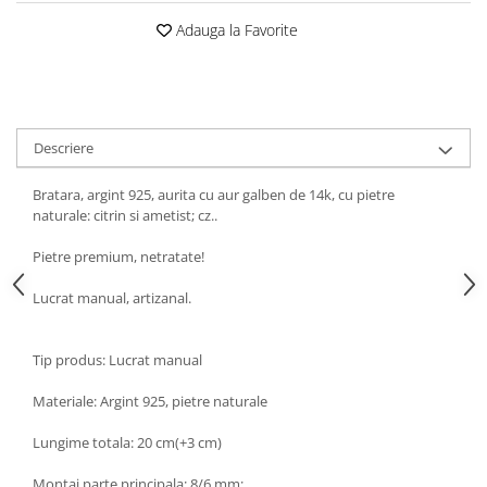
Turmalina
Adauga la Favorite
Zirconiu
Descriere
Bratara, argint 925, aurita cu aur galben de 14k, cu pietre
naturale: citrin si ametist; cz..
Pietre premium, netratate!
Lucrat manual, artizanal.
Tip produs: Lucrat manual
Materiale: Argint 925, pietre naturale
Lungime totala: 20 cm(+3 cm)
Montaj parte principala: 8/6 mm;