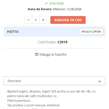
1
IN STOC
Peridot
Topaz
Data de livrare:
Miercuri, 12.08.2026
Perle
Turcoaz
Piatra Lunii
Turmalina
ADAUGA IN COS
Pirita
HOT10
APLICA CUPON
Prasiolit
Prehnit
Cod Produs:
C2919
Rubin
Adauga la Favorite
Safir
Scoica
Sidef
Smarald
Descriere
Tanzanit
Bijuterii argint,: Bratara, argint 925 aurita cu aur alb de 14k, cu
Topaz
pietre naturale: safir multicolor; cz.
Pietre premium.
Turcoaz
Tip produs: Lucrat manual, artizanal.