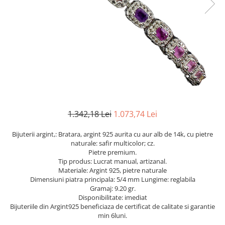
Cromdiopsid
Safir
Scoica
Larimar
Prehnit
Cuart
Spinel
Smarald
Lemon
Topaz
Cubic Zirconia
Turmalina
Topaz
Morganit
Fluorit
Turcoaz
Opal
Granat
Zoisit
Peridot
Iolit
Perle
Jad
Piatra Lunii
Kunzit
Piatra Soarelui
1.342,18 Lei
1.073,74 Lei
Kyanit
Pirita
Bijuterii argint,: Bratara, argint 925 aurita cu aur alb de 14k, cu pietre
Labradorit
Prehnit
naturale: safir multicolor; cz.
Pietre premium.
Larimar
Safir
Tip produs: Lucrat manual, artizanal.
Materiale: Argint 925, pietre naturale
Malachit
Sidef
Dimensiuni piatra principala: 5/4 mm Lungime: reglabila
Morganit
Smarald
Gramaj: 9.20 gr.
Disponibilitate: imediat
Onix
Spinel
Bijuteriile din Argint925 beneficiaza de certificat de calitate si garantie
min 6luni.
Opal
Tanzanit