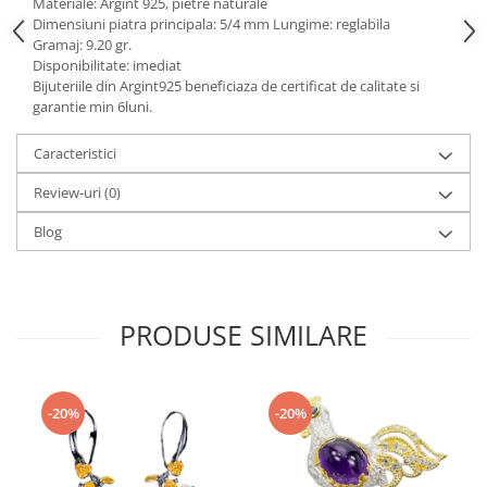
Turmalina
Materiale: Argint 925, pietre naturale
Dimensiuni piatra principala: 5/4 mm Lungime: reglabila
Zirconiu
Gramaj: 9.20 gr.
Disponibilitate: imediat
Bijuteriile din Argint925 beneficiaza de certificat de calitate si
garantie min 6luni.
Caracteristici
Review-uri
(0)
Blog
PRODUSE SIMILARE
-20%
-20%