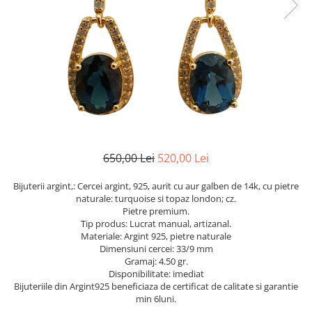
Cromdiopsid
Safir
Scoica
Larimar
Prehnit
Cuart
Spinel
Smarald
Lemon
Topaz
Cubic Zirconia
Turmalina
Topaz
Morganit
Fluorit
Turcoaz
Opal
Granat
Zoisit
Peridot
Iolit
Perle
Jad
Piatra Lunii
Kunzit
Piatra Soarelui
650,00 Lei
520,00 Lei
Kyanit
Pirita
Bijuterii argint,: Cercei argint, 925, aurit cu aur galben de 14k, cu pietre
Labradorit
Prehnit
naturale: turquoise si topaz london; cz.
Pietre premium.
Larimar
Safir
Tip produs: Lucrat manual, artizanal.
Materiale: Argint 925, pietre naturale
Malachit
Sidef
Dimensiuni cercei: 33/9 mm
Morganit
Smarald
Gramaj: 4.50 gr.
Disponibilitate: imediat
Onix
Spinel
Bijuteriile din Argint925 beneficiaza de certificat de calitate si garantie
min 6luni.
Opal
Tanzanit