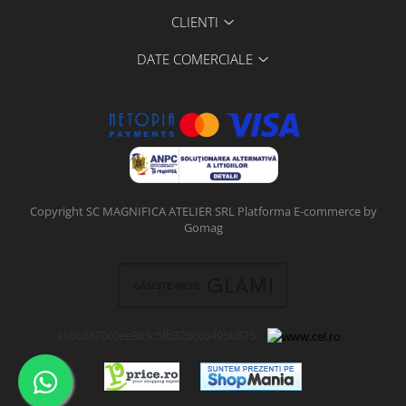
CLIENTI
DATE COMERCIALE
Copyright SC MAGNIFICA ATELIER SRL
Platforma E-commerce by
Gomag
a18cd870c0ee865c5fb325c65495b875