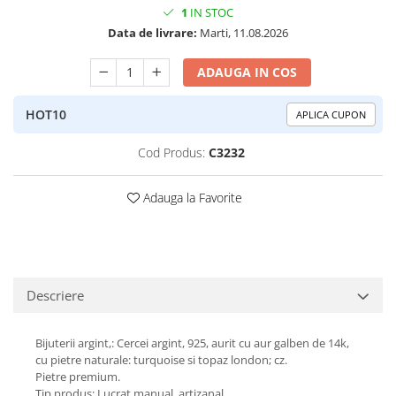
1
IN STOC
Peridot
Topaz
Data de livrare:
Marti, 11.08.2026
Perle
Turcoaz
Piatra Lunii
Turmalina
ADAUGA IN COS
Pirita
HOT10
APLICA CUPON
Prasiolit
Prehnit
Cod Produs:
C3232
Rubin
Adauga la Favorite
Safir
Scoica
Sidef
Smarald
Descriere
Tanzanit
Bijuterii argint,: Cercei argint, 925, aurit cu aur galben de 14k,
Topaz
cu pietre naturale: turquoise si topaz london; cz.
Turcoaz
Pietre premium.
Tip produs: Lucrat manual, artizanal.