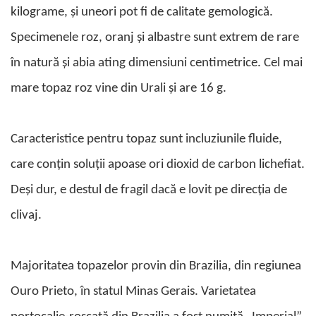
kilograme, și uneori pot fi de calitate gemologică.
Peridot
Topaz
Perle
Turcoaz
Specimenele roz, oranj și albastre sunt extrem de rare
Piatra Lunii
Turmalina
în natură și abia ating dimensiuni centimetrice. Cel mai
Pirita
mare topaz roz vine din Urali și are 16 g.
Prasiolit
Prehnit
Caracteristice pentru topaz sunt incluziunile fluide,
Rubin
care conțin soluții apoase ori dioxid de carbon lichefiat.
Safir
Scoica
Deși dur, e destul de fragil dacă e lovit pe direcția de
Sidef
clivaj.
Smarald
Tanzanit
Majoritatea topazelor provin din Brazilia, din regiunea
Topaz
Ouro Prieto, în statul Minas Gerais. Varietatea
Turcoaz