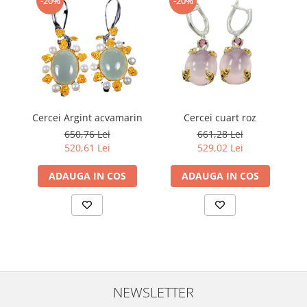
-20%
-20%
Cercei Argint acvamarin
Cercei cuart roz
Ce
650,76 Lei
661,28 Lei
520,61 Lei
529,02 Lei
ADAUGA IN COS
ADAUGA IN COS
NEWSLETTER