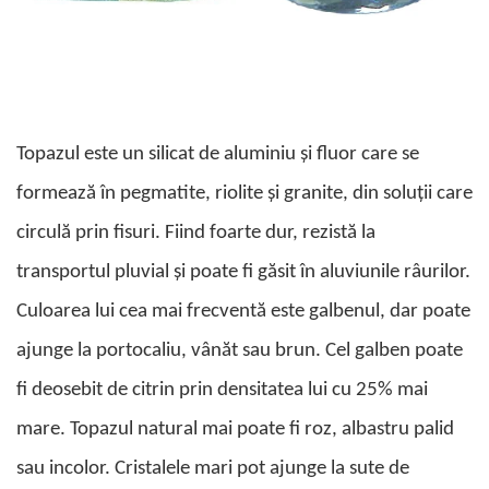
Cromdiopsid
Safir
Scoica
Larimar
Prehnit
Cuart
Spinel
Smarald
Lemon
Topaz
Cubic Zirconia
Turmalina
Topaz
Morganit
Fluorit
Turcoaz
Opal
Granat
Zoisit
Peridot
Topazul este un silicat de aluminiu și fluor care se
Iolit
Perle
formează în pegmatite, riolite și granite, din soluții care
Jad
Piatra Lunii
circulă prin fisuri.
Fiind foarte dur, rezistă la
Kunzit
Piatra Soarelui
Kyanit
Pirita
transportul pluvial și poate fi găsit în aluviunile râurilor.
Labradorit
Prehnit
Culoarea lui cea mai frecventă este galbenul, dar poate
Larimar
Safir
ajunge la portocaliu, vânăt sau brun. Cel galben poate
Malachit
Sidef
fi deosebit de citrin prin densitatea lui cu 25% mai
Morganit
Smarald
mare. Topazul natural mai poate fi roz, albastru palid
Onix
Spinel
sau incolor. Cristalele mari pot ajunge la sute de
Opal
Tanzanit