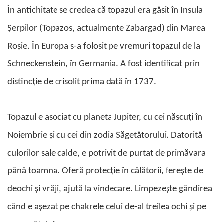
În antichitate se credea că topazul era găsit în Insula
Șerpilor (Topazos, actualmente Zabargad) din Marea
Roșie.
În Europa s-a folosit pe vremuri topazul de la
Schneckenstein, în Germania. A fost identificat prin
distincție de crisolit prima dată în 1737.
Topazul e asociat cu planeta Jupiter, cu cei născuți în
Noiembrie și cu cei din zodia Săgetătorului. Datorită
culorilor sale calde, e potrivit de purtat de primăvara
până toamna. Oferă protecție în călătorii, ferește de
deochi și vrăji, ajută la vindecare. Limpezește gândirea
când e așezat pe chakrele celui de-al treilea ochi și pe