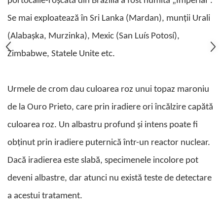
portocalie-roșcată din Brazilia a fost numită „Imperial”.
Turmalina
Zirconiu
Se mai exploatează în Sri Lanka (Mardan), munții Urali
(Alabașka, Murzinka), Mexic (San Luís Potosí),
Zimbabwe, Statele Unite etc.
Urmele de crom dau culoarea roz unui topaz maroniu
de la Ouro Prieto, care prin iradiere ori încălzire capătă
culoarea roz. Un albastru profund și intens poate fi
obținut prin iradiere puternică într-un reactor nuclear.
Dacă iradierea este slabă, specimenele incolore pot
deveni albastre, dar atunci nu există teste de detectare
a acestui tratament.