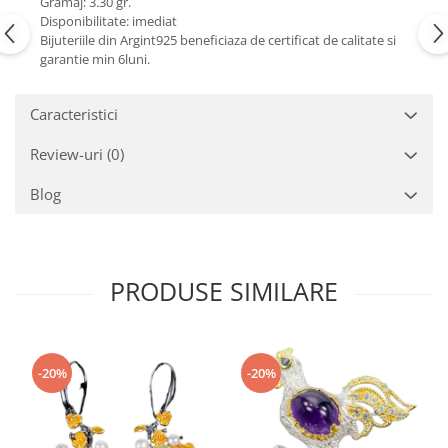
Gramaj: 3.30 gr.
Turmalina
Disponibilitate: imediat
Zirconiu
Bijuteriile din Argint925 beneficiaza de certificat de calitate si
garantie min 6luni.
Caracteristici
Review-uri
(0)
Blog
PRODUSE SIMILARE
-20%
-20%