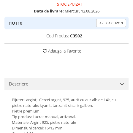
STOC EPUIZAT
Peridot
Topaz
Data de livrare:
Miercuri, 12.08.2026
Perle
Turcoaz
HOT10
Piatra Lunii
Turmalina
APLICA CUPON
Pirita
Cod Produs:
C3502
Prasiolit
Adauga la Favorite
Prehnit
Rubin
Safir
Scoica
Descriere
Sidef
Smarald
Bijuterii argint,: Cercei argint, 925, aurit cu aur alb de 14k, cu
pietre naturale: kyanit, tanzanit si safir galben.
Tanzanit
Pietre premium.
Topaz
Tip produs: Lucrat manual, artizanal.
Materiale: Argint 925, pietre naturale
Turcoaz
Dimensiuni cercei: 16/12 mm