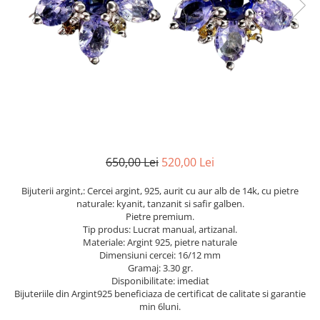
Cromdiopsid
Safir
Scoica
Larimar
Prehnit
Cuart
Spinel
Smarald
Lemon
Topaz
Cubic Zirconia
Turmalina
Topaz
Morganit
Fluorit
Turcoaz
Opal
Granat
Zoisit
Peridot
Iolit
Perle
Jad
Piatra Lunii
Kunzit
Piatra Soarelui
650,00 Lei
520,00 Lei
Kyanit
Pirita
Bijuterii argint,: Cercei argint, 925, aurit cu aur alb de 14k, cu pietre
Labradorit
Prehnit
naturale: kyanit, tanzanit si safir galben.
Pietre premium.
Larimar
Safir
Tip produs: Lucrat manual, artizanal.
Materiale: Argint 925, pietre naturale
Malachit
Sidef
Dimensiuni cercei: 16/12 mm
Morganit
Smarald
Gramaj: 3.30 gr.
Disponibilitate: imediat
Onix
Spinel
Bijuteriile din Argint925 beneficiaza de certificat de calitate si garantie
min 6luni.
Opal
Tanzanit