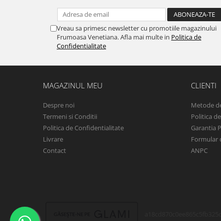
Vreau sa primesc newsletter cu promotiile magazinului
Frumoasa Venetiana. Afla mai multe in
Politica de
Confidentialitate
MAGAZINUL MEU
CLIENTI
Despre noi
Metode de
Termeni si Conditii
Politica d
Politica de Confidentialitate
Garantia 
Livrare
Formular 
Contact
ANPC
a18cd870c0ee865c5fb325