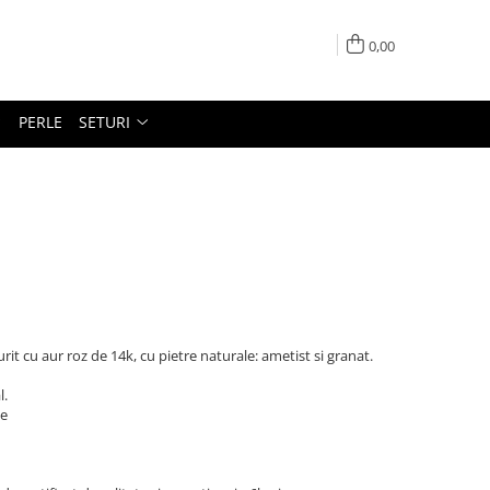
0,00
PERLE
SETURI
 aurit cu aur roz de 14k, cu pietre naturale: ametist si granat.
l.
le