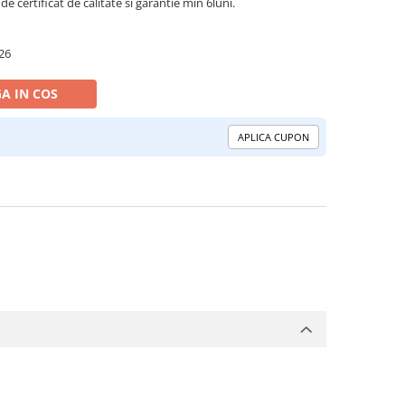
de certificat de calitate si garantie min 6luni.
26
A IN COS
APLICA CUPON