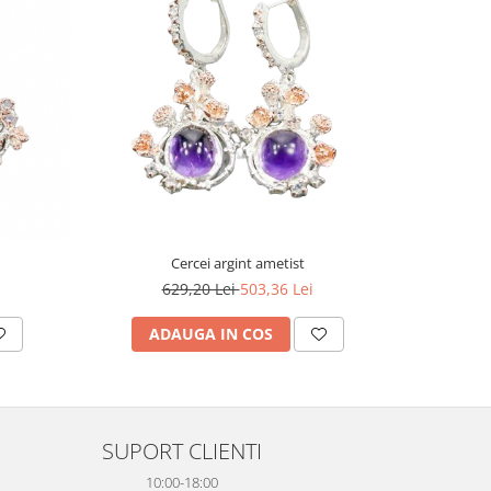
-20%
Cercei argint ametist
629,20 Lei
503,36 Lei
6
ADAUGA IN COS
AD
SUPORT CLIENTI
10:00-18:00