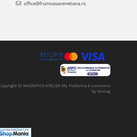
office@frumoasavenetiana.ro
Copyright SC MAGNIFICA ATELIER SRL
Platforma E-commerce
by Gomag