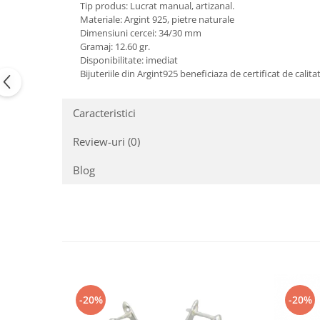
Tip produs: Lucrat manual, artizanal.
Peridot
Topaz
Materiale: Argint 925, pietre naturale
Dimensiuni cercei: 34/30 mm
Perle
Turcoaz
Gramaj: 12.60 gr.
Piatra Lunii
Turmalina
Disponibilitate: imediat
Bijuteriile din Argint925 beneficiaza de certificat de calita
Pirita
Prasiolit
Caracteristici
Prehnit
Review-uri
(0)
Rubin
Safir
Blog
Scoica
Sidef
Smarald
Tanzanit
Topaz
-20%
-20%
Turcoaz