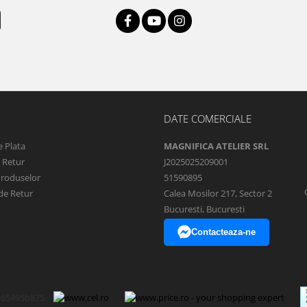
DATE COMERCIALE
 Plata
MAGNIFICA ATELIER SRL
e Retur
J2025025209001
Produselor
51590895
de Retur
Calea Mosilor 217, Sector 2
Bucuresti, Bucuresti
Contacteaza-ne
c65495b875