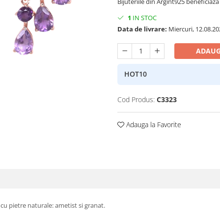
Bijuteriile din Argint925 beneficiaza 
1
IN STOC
Data de livrare:
Miercuri, 12.08.20
ADAUG
HOT10
Cod Produs:
C3323
Adauga la Favorite
, cu pietre naturale: ametist si granat.