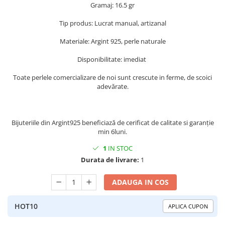
Gramaj: 16.5 gr
Peridot
Topaz
Tip produs: Lucrat manual, artizanal
Perle
Turcoaz
Piatra Lunii
Turmalina
Materiale: Argint 925, perle naturale
Pirita
Disponibilitate: imediat
Prasiolit
Toate perlele comercializare de noi sunt crescute in ferme, de scoici
Prehnit
adevărate.
Rubin
Safir
Bijuteriile din Argint925 beneficiază de cerificat de calitate si garanție
min 6luni.
Scoica
1
IN STOC
Sidef
Durata de livrare:
1
Smarald
Tanzanit
ADAUGA IN COS
Topaz
HOT10
APLICA CUPON
Turcoaz