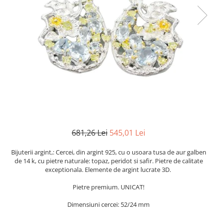
Cromdiopsid
Safir
Scoica
Larimar
Prehnit
Cuart
Spinel
Smarald
Lemon
Topaz
Cubic Zirconia
Turmalina
Topaz
Morganit
Fluorit
Turcoaz
Opal
Granat
Zoisit
Peridot
Iolit
Perle
Jad
Piatra Lunii
Kunzit
Piatra Soarelui
Kyanit
Pirita
681,26 Lei
545,01 Lei
Labradorit
Prehnit
Larimar
Safir
Bijuterii argint,: Cercei, din argint 925, cu o usoara tusa de aur galben
de 14 k, cu pietre naturale: topaz, peridot si safir. Pietre de calitate
Malachit
Sidef
exceptionala. Elemente de argint lucrate 3D.
Morganit
Smarald
Pietre premium. UNICAT!
Onix
Spinel
Dimensiuni cercei: 52/24 mm
Opal
Tanzanit