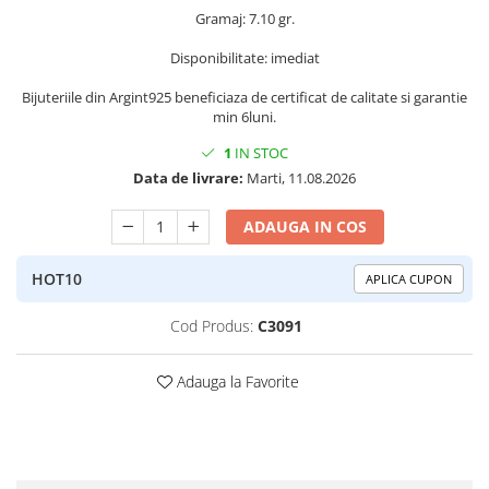
Peridot
Topaz
Gramaj: 7.10 gr.
Perle
Turcoaz
Disponibilitate: imediat
Piatra Lunii
Turmalina
Bijuteriile din Argint925 beneficiaza de certificat de calitate si garantie
min 6luni.
Pirita
1
IN STOC
Prasiolit
Data de livrare:
Marti, 11.08.2026
Prehnit
Rubin
ADAUGA IN COS
Safir
HOT10
APLICA CUPON
Scoica
Sidef
Cod Produs:
C3091
Smarald
Adauga la Favorite
Tanzanit
Topaz
Turcoaz