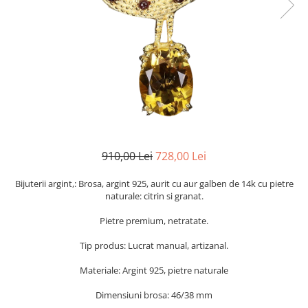
Cromdiopsid
Safir
Scoica
Larimar
Prehnit
Cuart
Spinel
Smarald
Lemon
Topaz
Cubic Zirconia
Turmalina
Topaz
Morganit
Fluorit
Turcoaz
Opal
Granat
Zoisit
Peridot
Iolit
Perle
Jad
Piatra Lunii
Kunzit
Piatra Soarelui
910,00 Lei
728,00 Lei
Kyanit
Pirita
Bijuterii argint,: Brosa, argint 925, aurit cu aur galben de 14k cu pietre
Labradorit
Prehnit
naturale: citrin si granat.
Larimar
Safir
Pietre premium, netratate.
Malachit
Sidef
Tip produs: Lucrat manual, artizanal.
Morganit
Smarald
Materiale: Argint 925, pietre naturale
Onix
Spinel
Dimensiuni brosa: 46/38 mm
Opal
Tanzanit