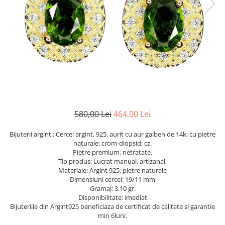
Cromdiopsid
Safir
Scoica
Larimar
Prehnit
Cuart
Spinel
Smarald
Lemon
Topaz
Cubic Zirconia
Turmalina
Topaz
Morganit
Fluorit
Turcoaz
Opal
Granat
Zoisit
Peridot
Iolit
Perle
Jad
Piatra Lunii
Kunzit
Piatra Soarelui
580,00 Lei
464,00 Lei
Kyanit
Pirita
Bijuterii argint,: Cercei argint, 925, aurit cu aur galben de 14k, cu pietre
Labradorit
Prehnit
naturale: crom-diopsid; cz.
Pietre premium, netratate.
Larimar
Safir
Tip produs: Lucrat manual, artizanal.
Materiale: Argint 925, pietre naturale
Malachit
Sidef
Dimensiuni cercei: 19/11 mm
Morganit
Smarald
Gramaj: 3.10 gr.
Disponibilitate: imediat
Onix
Spinel
Bijuteriile din Argint925 beneficiaza de certificat de calitate si garantie
min 6luni.
Opal
Tanzanit