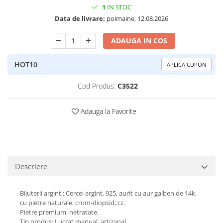
1
IN STOC
Peridot
Topaz
Data de livrare:
poimaine, 12.08.2026
Perle
Turcoaz
Piatra Lunii
Turmalina
ADAUGA IN COS
Pirita
HOT10
APLICA CUPON
Prasiolit
Prehnit
Cod Produs:
C3522
Rubin
Adauga la Favorite
Safir
Scoica
Sidef
Smarald
Descriere
Tanzanit
Bijuterii argint,: Cercei argint, 925, aurit cu aur galben de 14k,
Topaz
cu pietre naturale: crom-diopsid; cz.
Turcoaz
Pietre premium, netratate.
Tip produs: Lucrat manual, artizanal.