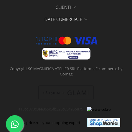
CLIENTI
DATE COMERCIALE
Copyright SC MAGNIFICA ATELIER SRL
Platforma E-commerce by
Gomag
a18cd870c0ee865c5fb325c65495b875