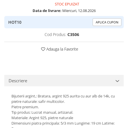
STOC EPUIZAT
Peridot
Topaz
Data de livrare:
Miercuri, 12.08.2026
Perle
Turcoaz
HOT10
Piatra Lunii
Turmalina
APLICA CUPON
Pirita
Cod Produs:
C3506
Prasiolit
Adauga la Favorite
Prehnit
Rubin
Safir
Scoica
Descriere
Sidef
Smarald
Bijuterii argint,: Bratara, argint 925 aurita cu aur alb de 14k, cu
pietre naturale: safir multicolor.
Tanzanit
Pietre premium.
Topaz
Tip produs: Lucrat manual, artizanal.
Materiale: Argint 925, pietre naturale
Turcoaz
Dimensiuni piatra principala: 5/3 mm Lungime: 19 cm Latime: