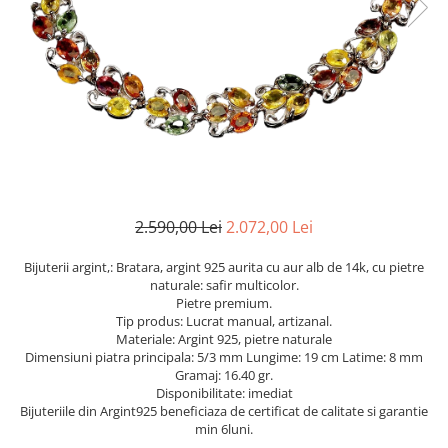
Cromdiopsid
Safir
Scoica
Larimar
Prehnit
Cuart
Spinel
Smarald
Lemon
Topaz
Cubic Zirconia
Turmalina
Topaz
Morganit
Fluorit
Turcoaz
Opal
Granat
Zoisit
Peridot
Iolit
Perle
Jad
Piatra Lunii
Kunzit
Piatra Soarelui
2.590,00 Lei
2.072,00 Lei
Kyanit
Pirita
Bijuterii argint,: Bratara, argint 925 aurita cu aur alb de 14k, cu pietre
Labradorit
Prehnit
naturale: safir multicolor.
Pietre premium.
Larimar
Safir
Tip produs: Lucrat manual, artizanal.
Materiale: Argint 925, pietre naturale
Malachit
Sidef
Dimensiuni piatra principala: 5/3 mm Lungime: 19 cm Latime: 8 mm
Morganit
Smarald
Gramaj: 16.40 gr.
Disponibilitate: imediat
Onix
Spinel
Bijuteriile din Argint925 beneficiaza de certificat de calitate si garantie
min 6luni.
Opal
Tanzanit