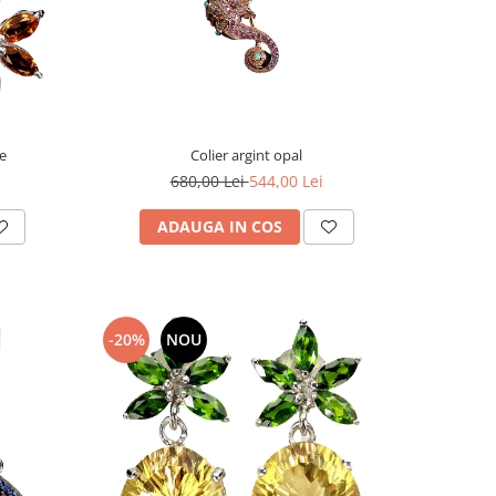
se
Colier argint opal
680,00 Lei
544,00 Lei
ADAUGA IN COS
-20%
NOU