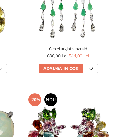
Cercei argint smarald
680,00 Lei
544,00 Lei
ADAUGA IN COS
-20%
NOU