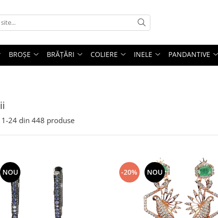
BROȘE
BRĂȚĂRI
COLIERE
INELE
PANDANTIVE
ii
1-
24
din
448
produse
NOU
-20%
NOU