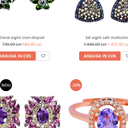
Cercei argint crom-diopsid
Set argint safir multicolo
730,00 Lei
584,00 Lei
1.840,00 Lei
1.472,00 L
ADAUGA IN COS
ADAUGA IN COS
NOU
-20%