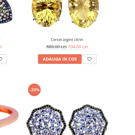
r
Cercei argint citrin
ei
880,00 Lei
704,00 Lei
ADAUGA IN COS
-20%