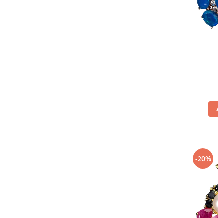
Turmalina
Zirconiu
-20%