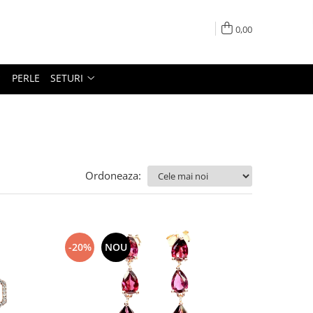
0,00
PERLE
SETURI
Ordoneaza:
-20%
NOU