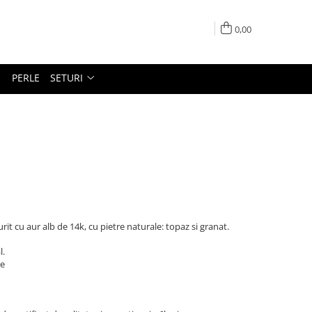
0,00
PERLE
SETURI
 aurit cu aur alb de 14k, cu pietre naturale: topaz si granat.
l.
le