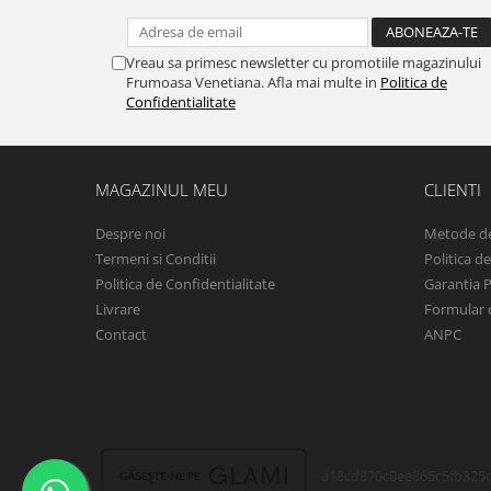
Vreau sa primesc newsletter cu promotiile magazinului
Frumoasa Venetiana. Afla mai multe in
Politica de
Confidentialitate
MAGAZINUL MEU
CLIENTI
Despre noi
Metode de
Termeni si Conditii
Politica d
Politica de Confidentialitate
Garantia 
Livrare
Formular 
Contact
ANPC
a18cd870c0ee865c5fb325