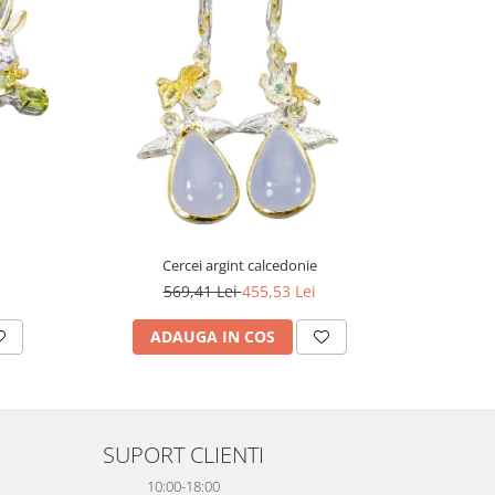
-20%
Cercei argint calcedonie
Pa
569,41 Lei
455,53 Lei
1
ADAUGA IN COS
AD
SUPORT CLIENTI
10:00-18:00