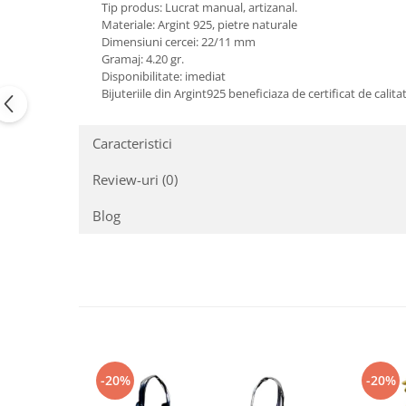
Tip produs: Lucrat manual, artizanal.
Peridot
Topaz
Materiale: Argint 925, pietre naturale
Dimensiuni cercei: 22/11 mm
Perle
Turcoaz
Gramaj: 4.20 gr.
Piatra Lunii
Turmalina
Disponibilitate: imediat
Bijuteriile din Argint925 beneficiaza de certificat de calita
Pirita
Prasiolit
Caracteristici
Prehnit
Review-uri
(0)
Rubin
Safir
Blog
Scoica
Sidef
Smarald
Tanzanit
Topaz
-20%
-20%
Turcoaz