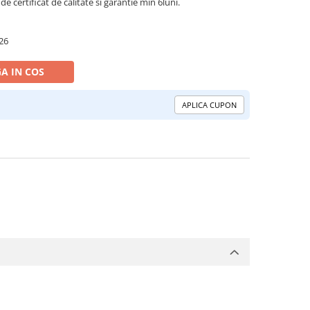
de certificat de calitate si garantie min 6luni.
26
A IN COS
APLICA CUPON