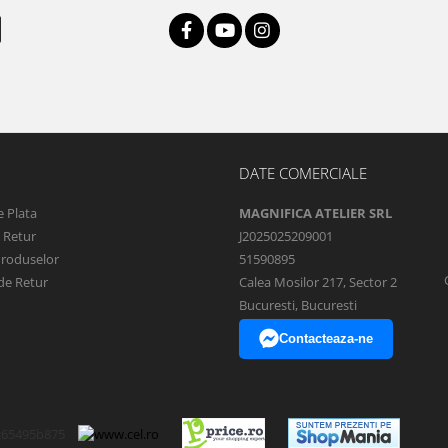
DATE COMERCIALE
 Plata
MAGNIFICA ATELIER SRL
e Retur
J2025025209001
Produselor
51590895
de Retur
Calea Mosilor 217, Sector 2
Bucuresti, Bucuresti
Contacteaza-ne
c65495b875