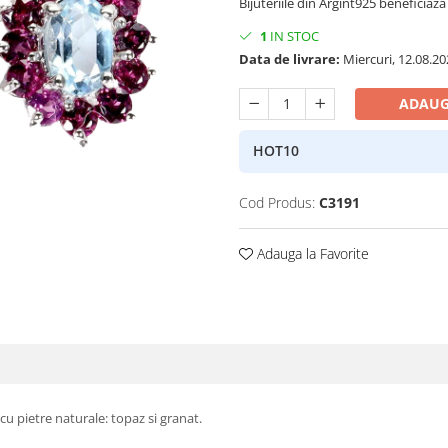
Bijuteriile din Argint925 beneficiaza 
1
IN STOC
Data de livrare:
Miercuri, 12.08.20
ADAUG
HOT10
Cod Produs:
C3191
Adauga la Favorite
, cu pietre naturale: topaz si granat.