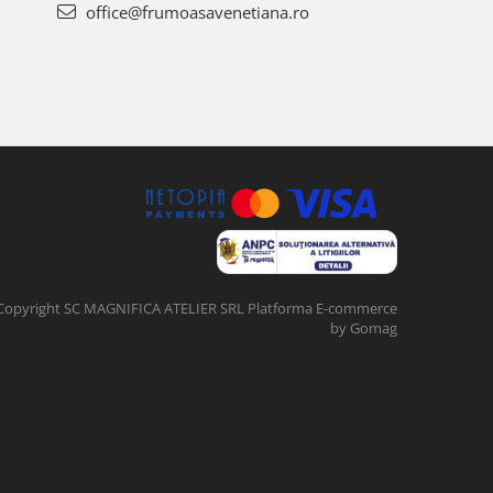
office@frumoasavenetiana.ro
Copyright SC MAGNIFICA ATELIER SRL
Platforma E-commerce
by Gomag