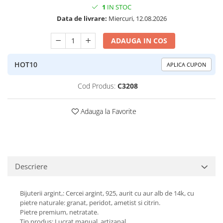
1
IN STOC
Peridot
Topaz
Data de livrare:
Miercuri, 12.08.2026
Perle
Turcoaz
Piatra Lunii
Turmalina
ADAUGA IN COS
Pirita
HOT10
APLICA CUPON
Prasiolit
Prehnit
Cod Produs:
C3208
Rubin
Adauga la Favorite
Safir
Scoica
Sidef
Smarald
Descriere
Tanzanit
Bijuterii argint,: Cercei argint, 925, aurit cu aur alb de 14k, cu
Topaz
pietre naturale: granat, peridot, ametist si citrin.
Turcoaz
Pietre premium, netratate.
Tip produs: Lucrat manual, artizanal.