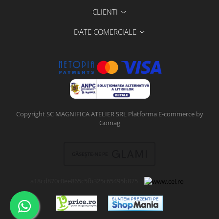
CLIENTI
DATE COMERCIALE
Copyright SC MAGNIFICA ATELIER SRL
Platforma E-commerce by
Gomag
a18cd870c0ee865c5fb325c65495b875