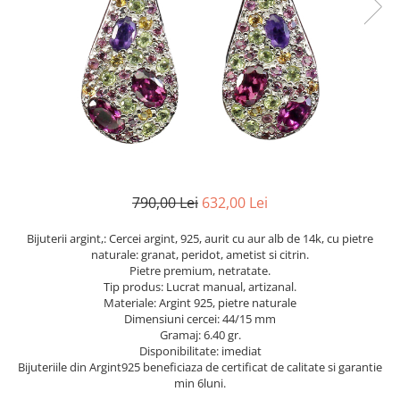
Cromdiopsid
Safir
Scoica
Larimar
Prehnit
Cuart
Spinel
Smarald
Lemon
Topaz
Cubic Zirconia
Turmalina
Topaz
Morganit
Fluorit
Turcoaz
Opal
Granat
Zoisit
Peridot
Iolit
Perle
Jad
Piatra Lunii
Kunzit
Piatra Soarelui
790,00 Lei
632,00 Lei
Kyanit
Pirita
Bijuterii argint,: Cercei argint, 925, aurit cu aur alb de 14k, cu pietre
Labradorit
Prehnit
naturale: granat, peridot, ametist si citrin.
Pietre premium, netratate.
Larimar
Safir
Tip produs: Lucrat manual, artizanal.
Materiale: Argint 925, pietre naturale
Malachit
Sidef
Dimensiuni cercei: 44/15 mm
Morganit
Smarald
Gramaj: 6.40 gr.
Disponibilitate: imediat
Onix
Spinel
Bijuteriile din Argint925 beneficiaza de certificat de calitate si garantie
min 6luni.
Opal
Tanzanit