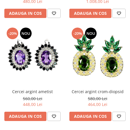
480,00 Lei
1.008,00 Lei
Peridot
Topaz
ADAUGA IN COS
ADAUGA IN COS
Perle
Turcoaz
Piatra Lunii
Turmalina
Pirita
-20%
NOU
-20%
NOU
Prasiolit
Prehnit
Rubin
Safir
Scoica
Sidef
Cercei argint ametist
Cercei argint crom-diopsid
Smarald
560,00 Lei
580,00 Lei
Tanzanit
448,00 Lei
464,00 Lei
Topaz
ADAUGA IN COS
ADAUGA IN COS
Turcoaz