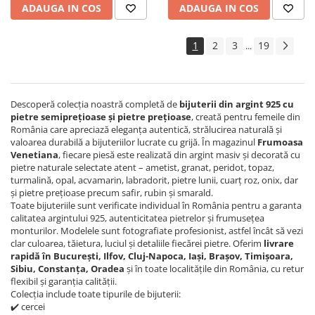
ADAUGA IN COS
ADAUGA IN COS
1
2
3
19
...
Descoperă colecția noastră completă de
bijuterii din argint 925 cu
pietre semiprețioase și pietre prețioase
, creată pentru femeile din
România care apreciază eleganța autentică, strălucirea naturală și
valoarea durabilă a bijuteriilor lucrate cu grijă. În magazinul
Frumoasa
Venetiana
, fiecare piesă este realizată din argint masiv și decorată cu
pietre naturale selectate atent – ametist, granat, peridot, topaz,
turmalină, opal, acvamarin, labradorit, pietre lunii, cuarț roz, onix, dar
și pietre prețioase precum safir, rubin și smarald.
Toate bijuteriile sunt verificate individual în România pentru a garanta
calitatea argintului 925, autenticitatea pietrelor și frumusețea
monturilor. Modelele sunt fotografiate profesionist, astfel încât să vezi
clar culoarea, tăietura, luciul și detaliile fiecărei pietre. Oferim
livrare
rapidă în București, Ilfov, Cluj-Napoca, Iași, Brașov, Timișoara,
Sibiu, Constanța, Oradea
și în toate localitățile din România, cu retur
flexibil și garanția calității.
Colecția include toate tipurile de bijuterii:
✔️ cercei