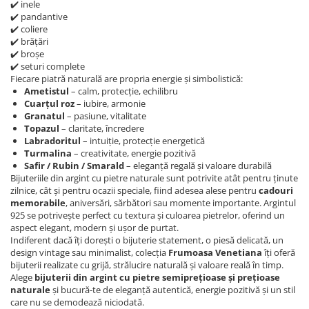
✔️ inele
✔️ pandantive
✔️ coliere
✔️ brățări
✔️ broșe
✔️ seturi complete
Fiecare piatră naturală are propria energie și simbolistică:
Ametistul
– calm, protecție, echilibru
Cuarțul roz
– iubire, armonie
Granatul
– pasiune, vitalitate
Topazul
– claritate, încredere
Labradoritul
– intuiție, protecție energetică
Turmalina
– creativitate, energie pozitivă
Safir / Rubin / Smarald
– eleganță regală și valoare durabilă
Bijuteriile din argint cu pietre naturale sunt potrivite atât pentru ținute
zilnice, cât și pentru ocazii speciale, fiind adesea alese pentru
cadouri
memorabile
, aniversări, sărbători sau momente importante. Argintul
925 se potrivește perfect cu textura și culoarea pietrelor, oferind un
aspect elegant, modern și ușor de purtat.
Indiferent dacă îți dorești o bijuterie statement, o piesă delicată, un
design vintage sau minimalist, colecția
Frumoasa Venetiana
îți oferă
bijuterii realizate cu grijă, strălucire naturală și valoare reală în timp.
Alege
bijuterii din argint cu pietre semiprețioase și prețioase
naturale
și bucură-te de eleganță autentică, energie pozitivă și un stil
care nu se demodează niciodată.