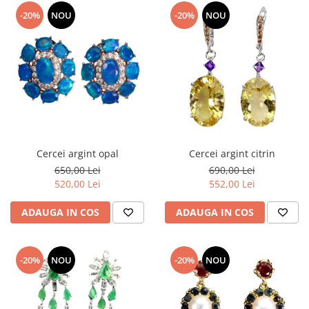
Turmalina
-20%
NOU
-20%
NOU
Zirconiu
Cercei argint opal
Cercei argint citrin
650,00 Lei
690,00 Lei
520,00 Lei
552,00 Lei
ADAUGA IN COS
ADAUGA IN COS
-20%
NOU
-20%
NOU