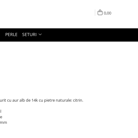
0,00
PERLE
SETURI
aurit cu aur alb de 14k cu pietre naturale: citrin.
l
le
5 mm