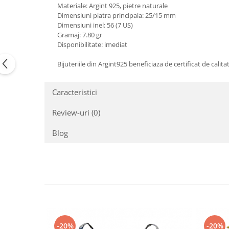
Materiale: Argint 925, pietre naturale
Peridot
Topaz
Dimensiuni piatra principala: 25/15 mm
Perle
Turcoaz
Dimensiuni inel: 56 (7 US)
Gramaj: 7.80 gr
Piatra Lunii
Turmalina
Disponibilitate: imediat
Pirita
Bijuteriile din Argint925 beneficiaza de certificat de calita
Prasiolit
Prehnit
Caracteristici
Rubin
Review-uri
(0)
Safir
Blog
Scoica
Sidef
Smarald
Tanzanit
Topaz
Turcoaz
-20%
-20%