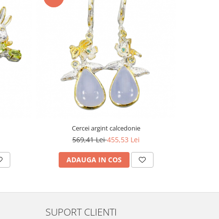
-20%
Cercei argint calcedonie
Pa
569,41 Lei
455,53 Lei
1
ADAUGA IN COS
AD
SUPORT CLIENTI