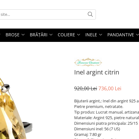
BROȘE
BRĂȚĂRI
COLIERE
INELE
PANDANTIVE
Inel argint citrin
920,00 Lei
736,00 Lei
Bijuterii argint,: Inel din argint 925 
Pietre premium, netratate.
Tip produs: Lucrat manual, artizana
Materiale: Argint 925, pietre natura
Dimensiuni piatra principala: 25/1
Dimensiuni inel: 56 (7 US)
Gramaj: 7.80 gr