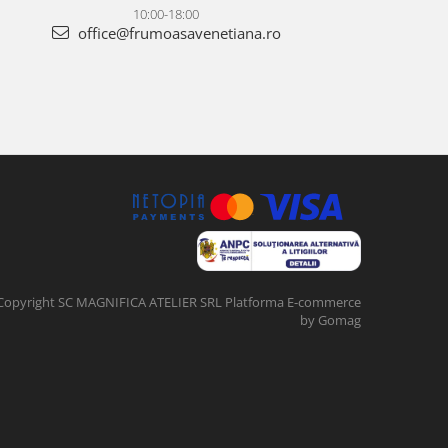
10:00-18:00
office@frumoasavenetiana.ro
Copyright SC MAGNIFICA ATELIER SRL
Platforma E-commerce
by Gomag