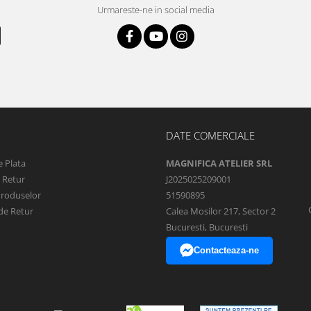
Urmareste-ne in social media
DATE COMERCIALE
 Plata
MAGNIFICA ATELIER SRL
e Retur
J2025025209001
Produselor
51590895
de Retur
Calea Mosilor 217, Sector 2
Bucuresti, Bucuresti
Contacteaza-ne