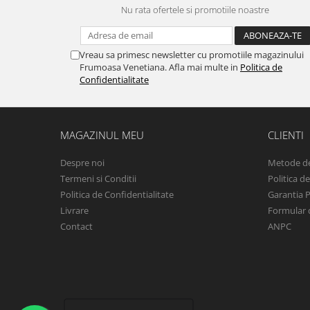
Nu rata ofertele si promotiile noastre
Vreau sa primesc newsletter cu promotiile magazinului
Frumoasa Venetiana. Afla mai multe in
Politica de
Confidentialitate
MAGAZINUL MEU
CLIENTI
Despre noi
Metode de
Termeni si Conditii
Politica d
Politica de Confidentialitate
Garantia 
Livrare
Formular 
Contact
ANPC