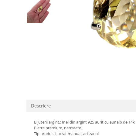
Cromdiopsid
Safir
Scoica
Larimar
Prehnit
Cuart
Spinel
Smarald
Lemon
Topaz
Cubic Zirconia
Turmalina
Topaz
Morganit
Fluorit
Turcoaz
Opal
Granat
Zoisit
Peridot
Iolit
Perle
Jad
Piatra Lunii
Kunzit
Piatra Soarelui
Distribuie
Kyanit
Pirita
pe
Facebook
Labradorit
Prehnit
Larimar
Safir
Malachit
Sidef
Descriere
Morganit
Smarald
Bijuterii argint,: Inel din argint 925 aurit cu aur alb de 14k 
Onix
Spinel
Pietre premium, netratate.
Opal
Tanzanit
Tip produs: Lucrat manual, artizanal