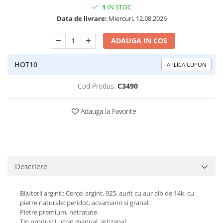
1
IN STOC
Peridot
Topaz
Data de livrare:
Miercuri, 12.08.2026
Perle
Turcoaz
Piatra Lunii
Turmalina
ADAUGA IN COS
Pirita
HOT10
APLICA CUPON
Prasiolit
Prehnit
Cod Produs:
C3490
Rubin
Adauga la Favorite
Safir
Scoica
Sidef
Smarald
Descriere
Tanzanit
Bijuterii argint,: Cercei argint, 925, aurit cu aur alb de 14k, cu
Topaz
pietre naturale: peridot, acvamarin si granat.
Turcoaz
Pietre premium, netratate.
Tip produs: Lucrat manual, artizanal.