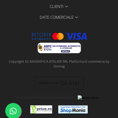
CLIENTI
DATE COMERCIALE
Copyright SC MAGNIFICA ATELIER SRL
Platforma E-commerce by
Gomag
a18cd870c0ee865c5fb325c65495b875