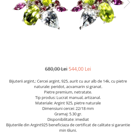
Cromdiopsid
Safir
Scoica
Larimar
Prehnit
Cuart
Spinel
Smarald
Lemon
Topaz
Cubic Zirconia
Turmalina
Topaz
Morganit
Fluorit
Turcoaz
Opal
Granat
Zoisit
Peridot
Iolit
Perle
Jad
Piatra Lunii
Kunzit
Piatra Soarelui
680,00 Lei
544,00 Lei
Kyanit
Pirita
Bijuterii argint,: Cercei argint, 925, aurit cu aur alb de 14k, cu pietre
Labradorit
Prehnit
naturale: peridot, acvamarin si granat.
Pietre premium, netratate.
Larimar
Safir
Tip produs: Lucrat manual, artizanal.
Materiale: Argint 925, pietre naturale
Malachit
Sidef
Dimensiuni cercei: 22/18 mm
Morganit
Smarald
Gramaj: 5.30 gr.
Disponibilitate: imediat
Onix
Spinel
Bijuteriile din Argint925 beneficiaza de certificat de calitate si garantie
min 6luni.
Opal
Tanzanit