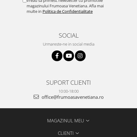
Vreau sa primesc newsletter cu promotiile
magazinului Frumoasa Venetiana. Afla mai
multe in
Politica de Confidentialitate
SOCIAL
Urmareste-ne in social media
SUPORT CLIENTI
10:00-18:00
office@frumoasavenetiana.ro
MAGAZINUL MEU
CLIENTI