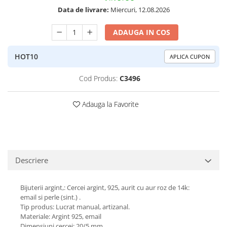
Peridot
Topaz
Data de livrare:
Miercuri, 12.08.2026
Perle
Turcoaz
ADAUGA IN COS
Piatra Lunii
Turmalina
Pirita
HOT10
APLICA CUPON
Prasiolit
Cod Produs:
C3496
Prehnit
Rubin
Adauga la Favorite
Safir
Scoica
Sidef
Descriere
Smarald
Tanzanit
Bijuterii argint,: Cercei argint, 925, aurit cu aur roz de 14k:
Topaz
email si perle (sint.) .
Tip produs: Lucrat manual, artizanal.
Turcoaz
Materiale: Argint 925, email
Dimensiuni cercei: 20/5 mm