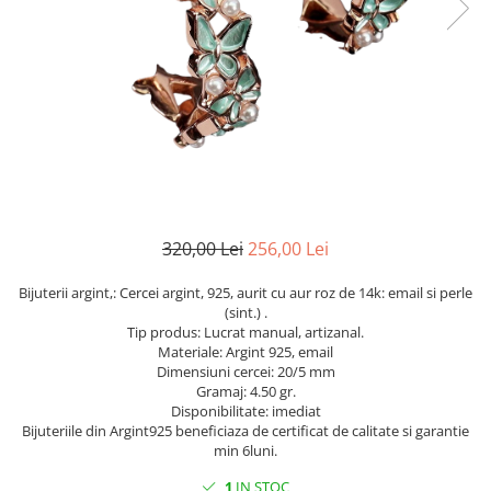
Cromdiopsid
Safir
Scoica
Larimar
Prehnit
Cuart
Spinel
Smarald
Lemon
Topaz
Cubic Zirconia
Turmalina
Topaz
Morganit
Fluorit
Turcoaz
Opal
Granat
Zoisit
Peridot
Iolit
Perle
Jad
Piatra Lunii
Kunzit
Piatra Soarelui
320,00 Lei
256,00 Lei
Kyanit
Pirita
Bijuterii argint,: Cercei argint, 925, aurit cu aur roz de 14k: email si perle
Labradorit
Prehnit
(sint.) .
Tip produs: Lucrat manual, artizanal.
Larimar
Safir
Materiale: Argint 925, email
Dimensiuni cercei: 20/5 mm
Malachit
Sidef
Gramaj: 4.50 gr.
Morganit
Smarald
Disponibilitate: imediat
Bijuteriile din Argint925 beneficiaza de certificat de calitate si garantie
Onix
Spinel
min 6luni.
Opal
Tanzanit
1
IN STOC