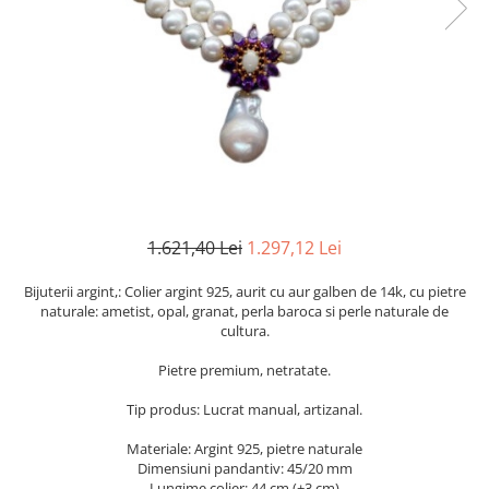
Cromdiopsid
Safir
Scoica
Larimar
Prehnit
Cuart
Spinel
Smarald
Lemon
Topaz
Cubic Zirconia
Turmalina
Topaz
Morganit
Fluorit
Turcoaz
Opal
Granat
Zoisit
Peridot
Iolit
Perle
Jad
Piatra Lunii
Kunzit
Piatra Soarelui
1.621,40 Lei
1.297,12 Lei
Kyanit
Pirita
Bijuterii argint,: Colier argint 925, aurit cu aur galben de 14k, cu pietre
Labradorit
Prehnit
naturale: ametist, opal, granat, perla baroca si perle naturale de
cultura.
Larimar
Safir
Pietre premium, netratate.
Malachit
Sidef
Morganit
Smarald
Tip produs: Lucrat manual, artizanal.
Onix
Spinel
Materiale: Argint 925, pietre naturale
Dimensiuni pandantiv: 45/20 mm
Opal
Tanzanit
Lungime colier: 44 cm (+3 cm)