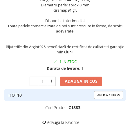
Peridot
Topaz
Diametru perle: aprox 8 mm
Gramaj: 91 gr.
Perle
Turcoaz
Disponibilitate: imediat
Piatra Lunii
Turmalina
Toate perlele comercializare de noi sunt crescute in ferme, de scoici
adevărate.
Pirita
Prasiolit
Bijuteriile din Argint925 beneficiază de certificat de calitate si garanție
Prehnit
min 6luni.
Rubin
1
IN STOC
Safir
Durata de livrare:
1
Scoica
ADAUGA IN COS
Sidef
HOT10
Smarald
APLICA CUPON
Tanzanit
Cod Produs:
C1883
Topaz
Turcoaz
Adauga la Favorite