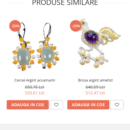
PRODUSE SIMILARE
-20%
-20%
Cercei Argint acvamarin
Brosa argint ametist
650,76 Lei
640,59 Lei
520,61 Lei
512,47 Lei
ADAUGA IN COS
ADAUGA IN COS