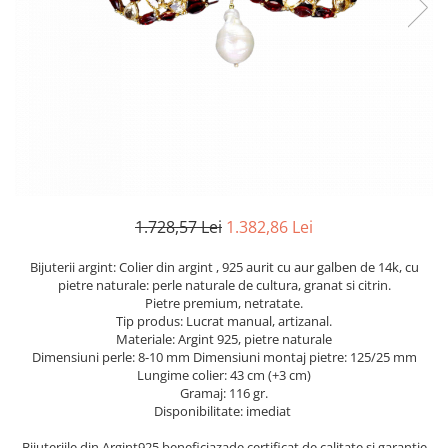
Cromdiopsid
Safir
Scoica
Larimar
Prehnit
Cuart
Spinel
Smarald
Lemon
Topaz
Cubic Zirconia
Turmalina
Topaz
Morganit
Fluorit
Turcoaz
Opal
Granat
Zoisit
Peridot
Iolit
Perle
Jad
Piatra Lunii
Kunzit
Piatra Soarelui
1.728,57 Lei
1.382,86 Lei
Kyanit
Pirita
Bijuterii argint: Colier din argint , 925 aurit cu aur galben de 14k, cu
Labradorit
Prehnit
pietre naturale: perle naturale de cultura, granat si citrin.
Pietre premium, netratate.
Larimar
Safir
Tip produs: Lucrat manual, artizanal.
Materiale: Argint 925, pietre naturale
Malachit
Sidef
Dimensiuni perle: 8-10 mm Dimensiuni montaj pietre: 125/25 mm
Morganit
Smarald
Lungime colier: 43 cm (+3 cm)
Gramaj: 116 gr.
Onix
Spinel
Disponibilitate: imediat
Opal
Tanzanit
Bijuteriile din Argint925 beneficiazade certificat de calitate si garantie