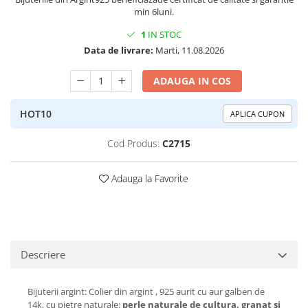
Peridot
Topaz
min 6luni.
Perle
Turcoaz
1
IN STOC
Data de livrare:
Marti, 11.08.2026
Piatra Lunii
Turmalina
Pirita
ADAUGA IN COS
Prasiolit
HOT10
APLICA CUPON
Prehnit
Rubin
Cod Produs:
C2715
Safir
Adauga la Favorite
Scoica
Sidef
Smarald
Tanzanit
Descriere
Topaz
Turcoaz
Bijuterii argint: Colier din argint , 925 aurit cu aur galben de
14k, cu pietre naturale:
perle naturale de cultura, granat si