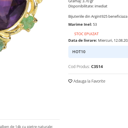
Gramaj: 3.70 gr
Disponibilitate: imediat
Bijuteriile din Argint925 beneficiaza 
Marime Inel:
53
STOC EPUIZAT
Data de livrare:
Miercuri, 12.08.20
HOT10
Cod Produs:
C3514
Adauga la Favorite
 galben de 14k cu pietre naturale: