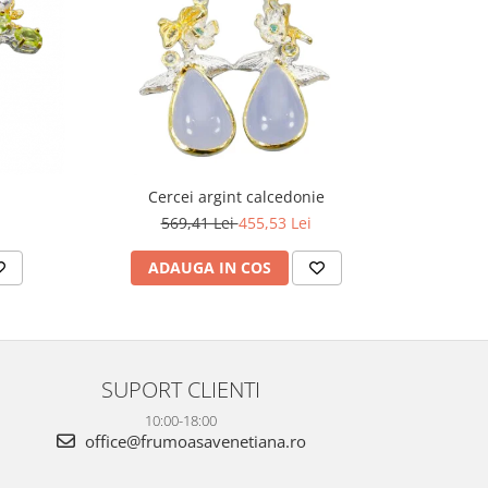
-20%
Cercei argint calcedonie
Pan
569,41 Lei
455,53 Lei
1
ADAUGA IN COS
AD
SUPORT CLIENTI
10:00-18:00
office@frumoasavenetiana.ro