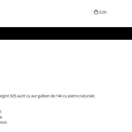
0,00
n argint 925 aurit cu aur galben de 14k cu pietre naturale:
l
le
9 mm