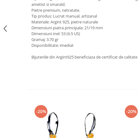
ametist si smarald.
Peridot
Topaz
Pietre premium, netratate.
Perle
Turcoaz
Tip produs: Lucrat manual, artizanal
Materiale: Argint 925, pietre naturale
Piatra Lunii
Turmalina
Dimensiuni piatra principala: 21/19 mm
Dimensiuni inel: 53 (6.5 US)
Pirita
Gramaj: 3.70 gr
Prasiolit
Disponibilitate: imediat
Prehnit
Bijuteriile din Argint925 beneficiaza de certificat de calitate
Rubin
Safir
Scoica
Sidef
Smarald
Tanzanit
-20%
-20%
Topaz
Turcoaz