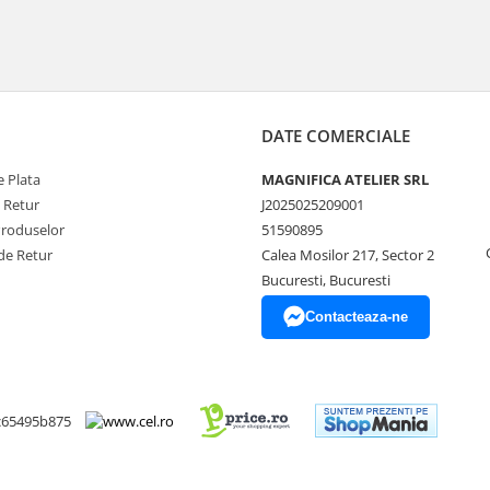
DATE COMERCIALE
 Plata
MAGNIFICA ATELIER SRL
e Retur
J2025025209001
Produselor
51590895
de Retur
Calea Mosilor 217, Sector 2
Bucuresti, Bucuresti
Contacteaza-ne
c65495b875