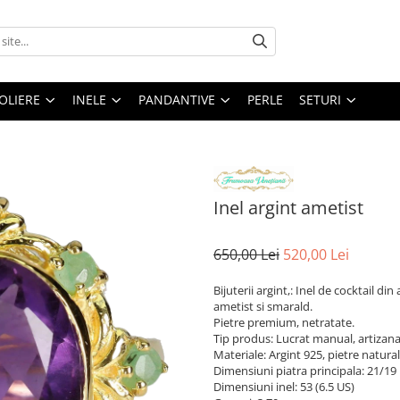
OLIERE
INELE
PANDANTIVE
PERLE
SETURI
Inel argint ametist
650,00 Lei
520,00 Lei
Bijuterii argint,: Inel de cocktail di
ametist si smarald.
Pietre premium, netratate.
Tip produs: Lucrat manual, artizana
Materiale: Argint 925, pietre natura
Dimensiuni piatra principala: 21/1
Dimensiuni inel: 53 (6.5 US)