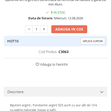
Peridot
Topaz
min 6luni.
Perle
Turcoaz
1
IN STOC
Data de livrare:
Miercuri, 12.08.2026
Piatra Lunii
Turmalina
Pirita
ADAUGA IN COS
Prasiolit
HOT10
APLICA CUPON
Prehnit
Rubin
Cod Produs:
C3063
Safir
Adauga la Favorite
Scoica
Sidef
Smarald
Tanzanit
Descriere
Topaz
Turcoaz
Bijuterii argint,: Pandantiv argint 925 aurit cu aur alb de 14 k
cu pietre naturale: topaz si safir.