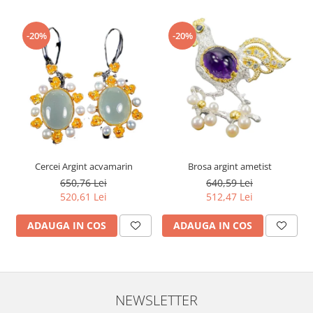
-20%
-20%
Cercei Argint acvamarin
Brosa argint ametist
650,76 Lei
640,59 Lei
520,61 Lei
512,47 Lei
ADAUGA IN COS
ADAUGA IN COS
NEWSLETTER