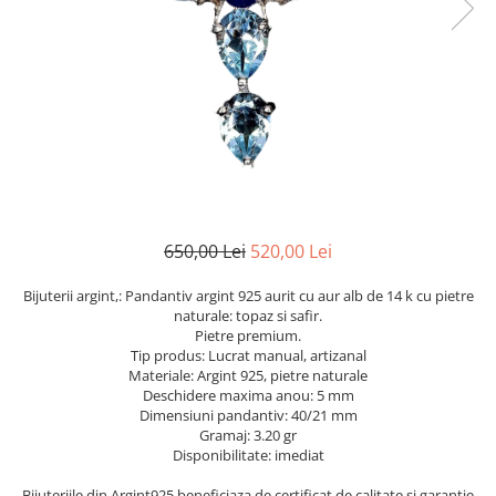
Cromdiopsid
Safir
Scoica
Larimar
Prehnit
Cuart
Spinel
Smarald
Lemon
Topaz
Cubic Zirconia
Turmalina
Topaz
Morganit
Fluorit
Turcoaz
Opal
Granat
Zoisit
Peridot
Iolit
Perle
Jad
Piatra Lunii
Kunzit
Piatra Soarelui
650,00 Lei
520,00 Lei
Kyanit
Pirita
Bijuterii argint,: Pandantiv argint 925 aurit cu aur alb de 14 k cu pietre
Labradorit
Prehnit
naturale: topaz si safir.
Pietre premium.
Larimar
Safir
Tip produs: Lucrat manual, artizanal
Materiale: Argint 925, pietre naturale
Malachit
Sidef
Deschidere maxima anou: 5 mm
Morganit
Smarald
Dimensiuni pandantiv: 40/21 mm
Gramaj: 3.20 gr
Onix
Spinel
Disponibilitate: imediat
Opal
Tanzanit
Bijuteriile din Argint925 beneficiaza de certificat de calitate si garantie