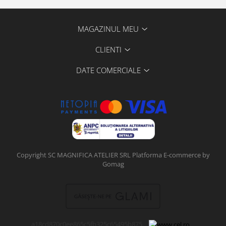
MAGAZINUL MEU
CLIENTI
DATE COMERCIALE
Copyright SC MAGNIFICA ATELIER SRL
Platforma E-commerce by
Gomag
a18cd870c0ee865c5fb325c65495b875