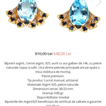
Cromdiopsid
Safir
Scoica
Larimar
Prehnit
Cuart
Spinel
Smarald
Lemon
Topaz
Cubic Zirconia
Turmalina
Topaz
Morganit
Fluorit
Turcoaz
Opal
Granat
Zoisit
Peridot
Iolit
Perle
Jad
Piatra Lunii
Kunzit
Piatra Soarelui
810,00 Lei
648,00 Lei
Kyanit
Pirita
Bijuterii argint,: Cercei argint, 925, aurit cu aur galben de 14k, cu pietre
Labradorit
Prehnit
naturale: topaz si safir. Una dintre pietrele principale are pe spate o
mica ciobitura de montaj.
Larimar
Safir
Pietre premium.
Tip produs: Lucrat manual, artizanal.
Malachit
Sidef
Materiale: Argint 925, pietre naturale
Morganit
Smarald
Dimensiuni cercei: 36/23 mm
Gramaj: 9.80 gr.
Onix
Spinel
Disponibilitate: imediat
Bijuteriile din Argint925 beneficiaza de certificat de calitate si garantie
Opal
Tanzanit
min 6luni.