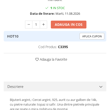
Peridot
Topaz
1
IN STOC
Perle
Turcoaz
Data de livrare:
Marti, 11.08.2026
Piatra Lunii
Turmalina
ADAUGA IN COS
Pirita
Prasiolit
HOT10
APLICA CUPON
Prehnit
Cod Produs:
C3395
Rubin
Safir
Adauga la Favorite
Scoica
Sidef
Smarald
Descriere
Tanzanit
Topaz
Bijuterii argint,: Cercei argint, 925, aurit cu aur galben de 14k,
Turcoaz
cu pietre naturale: topaz si safir. Una dintre pietrele principale
are pe spate o mica ciobitura de montaj.