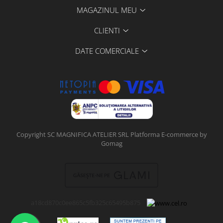
MAGAZINUL MEU
CLIENTI
DATE COMERCIALE
Copyright SC MAGNIFICA ATELIER SRL
Platforma E-commerce by
Gomag
a18cd870c0ee865c5fb325c65495b875