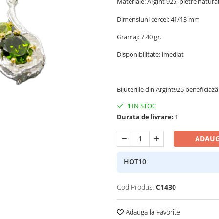
Materiale: Argint 925, pietre natura
Dimensiuni cercei: 41/13 mm
Gramaj: 7.40 gr.
Disponibilitate: imediat
Bijuteriile din Argint925 beneficiază 
1
IN STOC
Durata de livrare:
1
ADAUG
HOT10
Cod Produs:
C1430
Adauga la Favorite