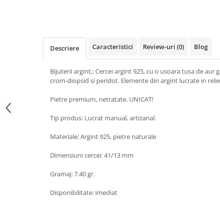
Peridot
Topaz
Perle
Turcoaz
Piatra Lunii
Turmalina
Caracteristici
Review-uri
(0)
Blog
Descriere
Pirita
Prasiolit
Bijuterii argint,: Cercei argint 925, cu o usoara tusa de aur 
crom-diopsid si peridot. Elemente din argint lucrate in relie
Prehnit
Pietre premium, netratate. UNICAT!
Rubin
Safir
Tip produs: Lucrat manual, artizanal.
Scoica
Materiale: Argint 925, pietre naturale
Sidef
Dimensiuni cercei: 41/13 mm
Smarald
Gramaj: 7.40 gr.
Tanzanit
Topaz
Disponibilitate: imediat
Turcoaz