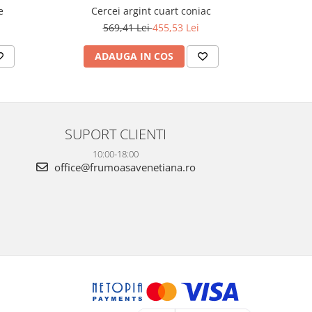
e
Cercei argint cuart coniac
569,41 Lei
455,53 Lei
5
ADAUGA IN COS
AD
SUPORT CLIENTI
10:00-18:00
office@frumoasavenetiana.ro