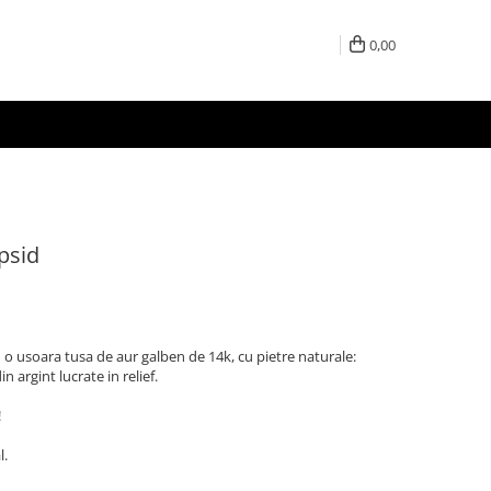
0,00
psid
 cu o usoara tusa de aur galben de 14k, cu pietre naturale:
 argint lucrate in relief.
!
l.