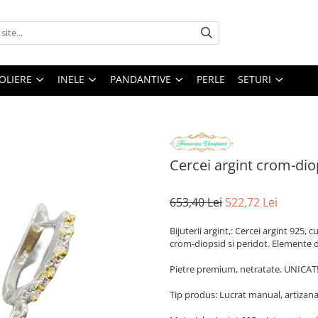
OLIERE
INELE
PANDANTIVE
PERLE
SETURI
Cercei argint crom-dio
653,40 Lei
522,72 Lei
Bijuterii argint,: Cercei argint 925,
crom-diopsid si peridot. Elemente din
Pietre premium, netratate. UNICAT
Tip produs: Lucrat manual, artizana