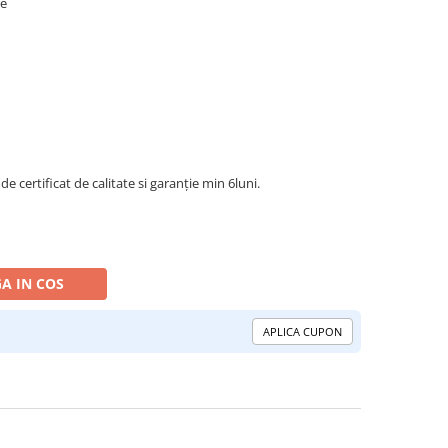
le
de certificat de calitate si garanție min 6luni.
A IN COS
APLICA CUPON