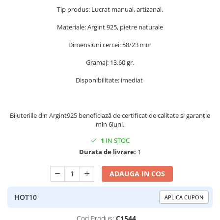
Peridot
Topaz
Tip produs: Lucrat manual, artizanal.
Perle
Turcoaz
Materiale: Argint 925, pietre naturale
Piatra Lunii
Turmalina
Dimensiuni cercei: 58/23 mm
Pirita
Gramaj: 13.60 gr.
Prasiolit
Disponibilitate: imediat
Prehnit
Rubin
Safir
Bijuteriile din Argint925 beneficiază de certificat de calitate si garanție
min 6luni.
Scoica
1
IN STOC
Sidef
Durata de livrare:
1
Smarald
ADAUGA IN COS
Tanzanit
Topaz
HOT10
APLICA CUPON
Turcoaz
Cod Produs:
C1544