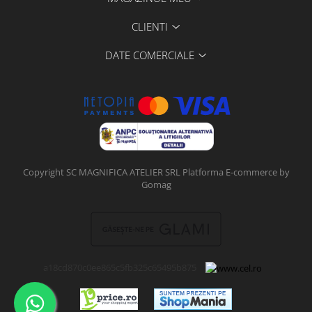
CLIENTI
DATE COMERCIALE
Copyright SC MAGNIFICA ATELIER SRL
Platforma E-commerce by
Gomag
a18cd870c0ee865c5fb325c65495b875