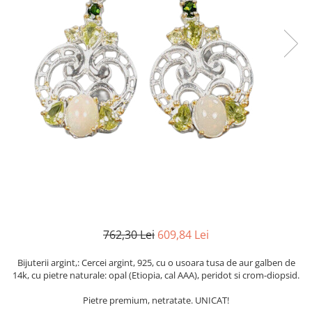
Cromdiopsid
Safir
Scoica
Larimar
Prehnit
Cuart
Spinel
Smarald
Lemon
Topaz
Cubic Zirconia
Turmalina
Topaz
Morganit
Fluorit
Turcoaz
Opal
Granat
Zoisit
Peridot
Iolit
Perle
Jad
Piatra Lunii
Kunzit
Piatra Soarelui
Kyanit
Pirita
Labradorit
Prehnit
Larimar
Safir
762,30 Lei
609,84 Lei
Malachit
Sidef
Morganit
Smarald
Bijuterii argint,: Cercei argint, 925, cu o usoara tusa de aur galben de
14k, cu pietre naturale: opal (Etiopia, cal AAA), peridot si crom-diopsid.
Onix
Spinel
Pietre premium, netratate. UNICAT!
Opal
Tanzanit