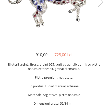
Cromdiopsid
Safir
Scoica
Larimar
Prehnit
Cuart
Spinel
Smarald
Lemon
Topaz
Cubic Zirconia
Turmalina
Topaz
Morganit
Fluorit
Turcoaz
Opal
Granat
Zoisit
Peridot
Iolit
Perle
Jad
Piatra Lunii
Kunzit
Piatra Soarelui
910,00 Lei
728,00 Lei
Kyanit
Pirita
Bijuterii argint,: Brosa, argint 925, aurit cu aur alb de 14k cu pietre
Labradorit
Prehnit
naturale: tanzanit, granat si smarald.
Larimar
Safir
Pietre premium, netratate.
Malachit
Sidef
Tip produs: Lucrat manual, artizanal.
Morganit
Smarald
Materiale: Argint 925, pietre naturale
Onix
Spinel
Dimensiuni brosa: 55/34 mm
Opal
Tanzanit